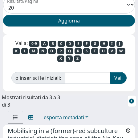
Risultati/Pagina
Vai a:
0-9
A
B
C
D
E
F
G
H
I
J
K
L
M
N
O
P
Q
R
S
T
U
V
W
X
Y
Z
o inserisci le iniziali:
Mostrati risultati da 3 a 3
di 3
esporta metadati
Mobilising in a (former)-red subculture