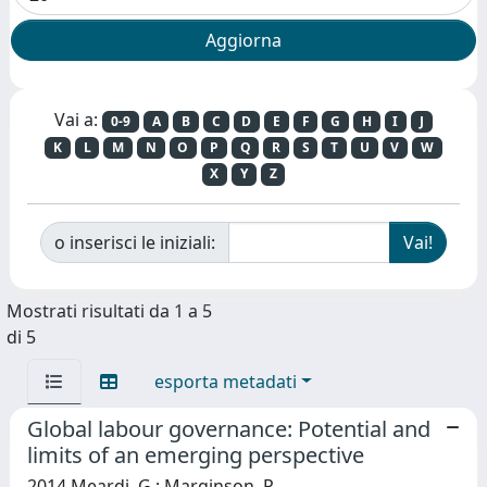
Vai a:
0-9
A
B
C
D
E
F
G
H
I
J
K
L
M
N
O
P
Q
R
S
T
U
V
W
X
Y
Z
o inserisci le iniziali:
Mostrati risultati da 1 a 5
di 5
esporta metadati
Global labour governance: Potential and
limits of an emerging perspective
2014 Meardi, G.; Marginson, P.