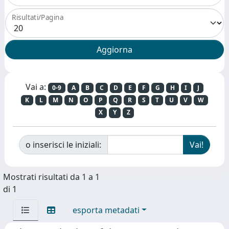
Risultati/Pagina
Vai a:
0-9
A
B
C
D
E
F
G
H
I
J
K
L
M
N
O
P
Q
R
S
T
U
V
W
X
Y
Z
o inserisci le iniziali:
Mostrati risultati da 1 a 1
di 1
esporta metadati