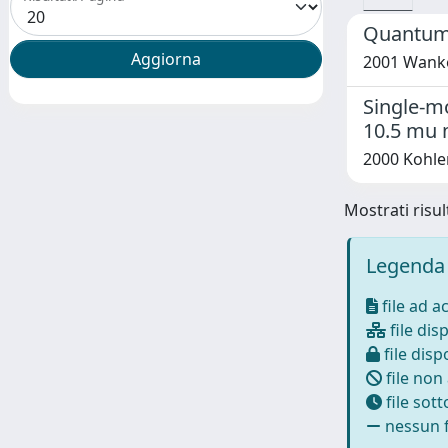
Quantum 
2001 Wanke,
Single-mo
10.5 mu
2000 Kohler
Mostrati risult
Legenda 
file ad a
file disp
file dispo
file non
file sot
nessun f