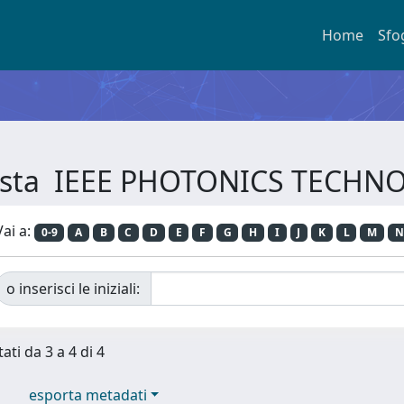
Home
Sfo
ivista IEEE PHOTONICS TECH
Vai a:
0-9
A
B
C
D
E
F
G
H
I
J
K
L
M
N
o inserisci le iniziali:
ati da 3 a 4 di 4
esporta metadati