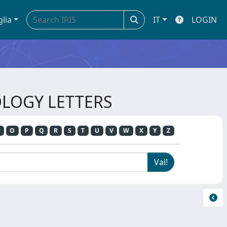
glia
IT
LOGIN
NOLOGY LETTERS
O
P
Q
R
S
T
U
V
W
X
Y
Z