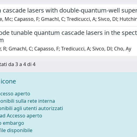
cascade lasers with double-quantum-well superl
 Mc; Capasso, F; Gmachl, C; Tredicucci, A; Sivco, Dl; Hutchin
de tunable quantum cascade lasers in the spectr
 m
, R; Gmachl, C; Capasso, F; Tredicucci, A; Sivco, Dl; Cho, Ay
ati da 3 a 4 di 4
icone
ccesso aperto
onibili sulla rete interna
nibili agli utenti autorizzati
 ad Accesso aperto
to embargo
ile disponibile