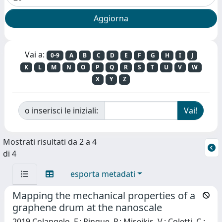
Vai a:
0-9
A
B
C
D
E
F
G
H
I
J
K
L
M
N
O
P
Q
R
S
T
U
V
W
X
Y
Z
o inserisci le iniziali:
Mostrati risultati da 2 a 4
di 4
esporta metadati
Mapping the mechanical properties of a
graphene drum at the nanoscale
2019 Colangelo, F.; Pingue, P.; Miseikis, V.; Coletti, C.;