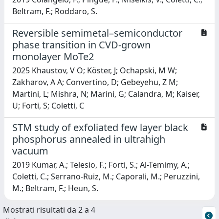
Beltram, F.; Roddaro, S.
Reversible semimetal–semiconductor
phase transition in CVD-grown
monolayer MoTe2
2025 Khaustov, V O; Köster, J; Ochapski, M W;
Zakharov, A A; Convertino, D; Gebeyehu, Z M;
Martini, L; Mishra, N; Marini, G; Calandra, M; Kaiser,
U; Forti, S; Coletti, C
STM study of exfoliated few layer black
phosphorus annealed in ultrahigh
vacuum
2019 Kumar, A.; Telesio, F.; Forti, S.; Al-Temimy, A.;
Coletti, C.; Serrano-Ruiz, M.; Caporali, M.; Peruzzini,
M.; Beltram, F.; Heun, S.
Mostrati risultati da 2 a 4