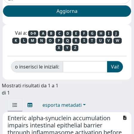
Vai a:
0-9
A
B
C
D
E
F
G
H
I
J
K
L
M
N
O
P
Q
R
S
T
U
V
W
X
Y
Z
o inserisci le iniziali:
Mostrati risultati da 1 a 1
di 1
esporta metadati
Enteric alpha-synuclein accumulation
impairs intestinal epithelial barrier
through inflammasome activation before