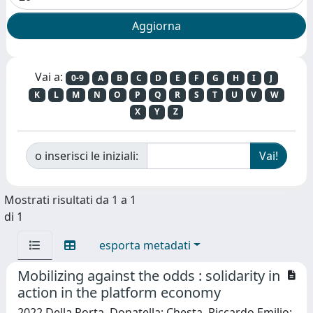
Vai a:
0-9
A
B
C
D
E
F
G
H
I
J
K
L
M
N
O
P
Q
R
S
T
U
V
W
X
Y
Z
o inserisci le iniziali:
Mostrati risultati da 1 a 1
di 1
esporta metadati
Mobilizing against the odds : solidarity in
action in the platform economy
2022 Della Porta, Donatella; Chesta, Riccardo Emilio;