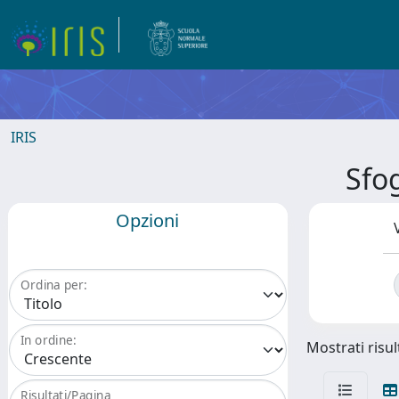
IRIS
Sfo
Opzioni
Ordina per:
In ordine:
Mostrati risult
Risultati/Pagina