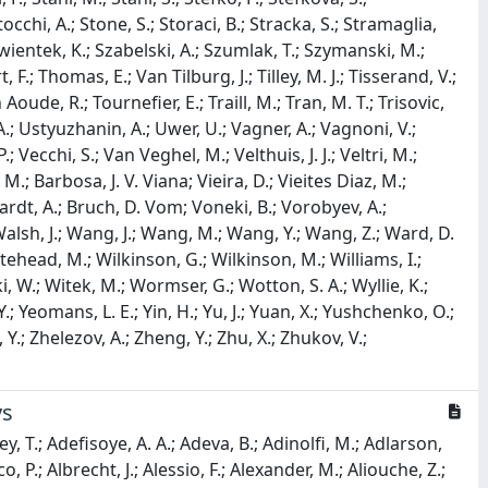
ys
A. -K.; Gushchin, E.; Guz, Y.; Gys, T.; Habermann, K.; Hadavizadeh, T.; Hadjivasiliou, C.; Haefeli, G.; Haen, C.; Hajheidari, M.; Hallett, G. H.; Halvorsen, M. M.; Hamilton, P. M.; Hammerich, J.; Han, Q.; Han, X.; Hansmann-Menzemer, S.; Hao, L.; Harnew, N.; Harris, T. H.; Hartmann, M.; Hashmi, S.; He, J.; Hemmer, F.; Henderson, C.; Henderson, R. D. L.; Hennequin, A. M.; Hennessy, K.; Henry, L.; Herd, J.; Gascon, P. H.; Heuel, J.; Hicheur, A.; Mendizabal, G. H.; Horswill, J.; Hou, R.; Hou, Y.; Howarth, N.; Hu, J.; Hu, W.; Hu, X.; Huang, W.; Hulsbergen, W.; Hunter, R. J.; Hushchyn, M.; Hutchcroft, D.; Idzik, M.; Ilin, D.; Ilten, P.; Inglessi, A.; Iniukhin, A.; Ishteev, A.; Ivshin, K.; Jacobsson, R.; Jage, H.; Elles, S. J. J.; Jakobsen, S.; Jans, E.; Jashal, B. K.; Jawahery, A.; Jevtic, V.; Jiang, E.; Jiang, X.; Jiang, Y.; Jiang, Y. J.; John, M.; Rubesh Rajan, A. J.; Johnson, D.; Jones, C. R.; Jones, T. P.; Joshi, S.; Jost, B.; Castella, J. J.; Jurik, N.; Juszczak, I.; Kaminaris, D.; Kandybei, S.; Kane, M.; Kang, Y.; Kar, C.; Karacson, M.; Karpenkov, D.; Kauniskangas, A.; Kautz, J. W.; Kazanecki, M. K.; Keizer, F.; Kenzie, M.; Ketel, T.; Khanji, B.; Kharisova, A.; Kholodenko, S.; Khreich, G.; Kirn, T.; Kirsebom, V. S.; Kitouni, O.; Klaver, S.; Kleijne, N.; Klimaszewski, K.; Kmiec, M. R.; Koliiev, S.; Kolk, L.; Konoplyannikov, A.; Kopciewicz, P.; Koppenburg, P.; Korolev, M.; Kostiuk, I.; Kot, O.; Kotriakhova, S.; Kozachuk, A.; Kravchenko, P.; Kravchuk, L.; Kreps, M.; Krokovny, P.; Krupa, W.; Krzemien, W.; Kshyvanskyi, O. K.; Kubis, S.; Kucharczyk, M.; Kudryavtsev, V.; Kulikova, E.; Kupsc, A.; Kutsenko, B. K.; Lacarrere, D.; Gonzalez, P. L.; Lai, A.; Lampis, A.; Lancierini, D.; Gomez, C. L.; Lane, J. J.; Lane, R.; Lanfranchi, G.; Langenbruch, C.; Langer, J.; Lantwin, O.; Latham, T.; Lazzari, F.; Lazzeroni, C.; Gac, R. L.; Lee, H.; Lefevre, R.; Leflat, A.; Legotin, S.; Lehuraux, M.; Cid, E. L.; Leroy, O.; Lesiak, T.; Lesser, E.; Leverington, B.; Li, A.; Li, C.; Li, H.; Li, K.; Li, L.; Li, M.; Li, P.; Li, P. -R.; Li, Q.; Li, S.; Li, T.; Li, T.; Li, Y.; Li, Y.; Lian, Z.; Liang, X.; Libralon, S.; Lin, C.; Lin, T.; Lindner, R.; Linton, H.; Lisovskyi, V.; Litvinov, R.; Liu, F. L.; Liu, G.; Liu, K.; Liu, S.; Liu, W.; Liu, Y.; Liu, Y.; Liu, Y. L.; Salvia, A. L.; Loi, A.; Long, T.; Lopes, J. H.; Huertas, A. L.; Solino, S. L.; Lu, Q.; Lucarelli, C.; Lucchesi, D.; Martinez, M. L.; Lukashenko, V.; Luo, Y.; Lupato, A.; Luppi, E.; Lynch, K.; Lyu, X. -R.; Ma, G. M.; Maccolini, S.; Machefert, F.; Maciuc, F.; Mack, B.; Mackay, I.; Mackey, L. M.; Mohan, L. R. M.; Madurai, M. J.; Maevskiy, A.; Magdalinski, D.; Maisuzenko, D.; Majewski, M. W.; Malczewski, J. J.; Malde, S.; Malentacca, L.; Malinin, A.; Maltsev, T.; Manca, G.; Mancinelli, G.; Mancuso, C.; Escalero, R. M.; Manganella, F. M.; Manuzzi, D.; Marangotto, D.; Marchand, J. F.; Marchevski, R.; Marconi, U.; Mariani, E.; Mariani, S.; Benito, C. M.; Marks, J.; Marshall, A. M.; Martel, L.; Martelli, G.; Martellotti, G.; Martinazzoli, L.; Martinelli, M.; Gomez, D. M.; Santos, D. M.; Vidal, F. M.; I Granollers, A. M.; Massafferri, A.; Matev, R.; Mathad, A.; Matiunin, V.; Matteuzzi, C.; Mattioli, K. R.; Mauri, A.; Maurice, E.; Mauricio, J.; Mayencourt, P.; De Cos, J. M.; Mazurek, M.; Mccann, M.; Mcconnell, L.; Mcgrath, T. H.; Mchugh, N. T.; Mcnab, A.; Mcnulty, R.; Meadows, B.; Meier, G.; Melnychuk, D.; Meng, F. M.; Merk, M.; Merli, A.; Garcia, L. M.; Miao, D.; Miao, H.; Mikhasenko, M.; Milanes, D. A.; Minotti, A.; Minucci, E.; Miralles, T.; Mitreska, B.; Mitzel, D. S.; Modak, A.; Mohammed, R. A.; Moise, R. D.; Mokhnenko, S.; Molina Cardenas, E. F.; Mombacher, T.; Monk, M.; Monteil, S.; Gomez, A. M.; Morello, G.; Morello, M. J.; Morgenthaler, M. P.; Moron, J.; Morren, W.; Morris, A. B.; Morris, A. G.; Mountain, R.; Mu, H.; Mu, Z. M.; Muhammad, E.; Muheim, F.; Mulder, M.; Muller, K.; Munoz-Rojas, F.; Murta, R.; Naik, P.; Nakada, T.; Nandakumar, R.; Nanut, T.; Nasteva, I.; Needham, M.; Neri, N.; Neubert, S.; Neufeld, N.; Neustroev, P.; Nicolini, J.; Nicotra, D.; Niel, E. M.; Nikitin, N.; Nogarolli, P.; Nogga, P.; Normand, C.; Fernandez, J. N.; Nowak, G.; Nunez, C.; Nur, H. N.; Oblakowska-Mucha, A.; Obraztsov, V.; Oeser, T.; Okamura, S.; Okhotnikov, A.; Okhrimenko, O.; Oldeman, R.; Oliva, F.; Olocco, M.; Onderwater, C.