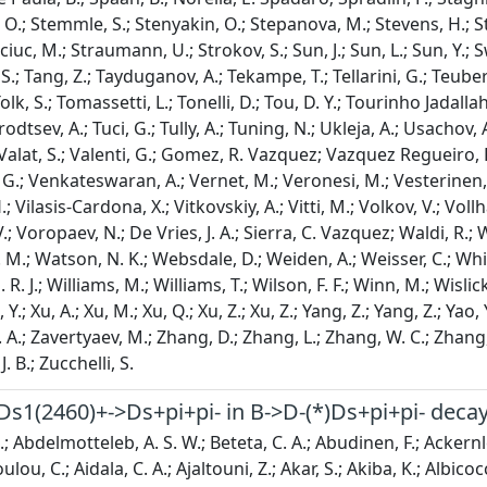
Ds1(2460)+->Ds+pi+pi- in B->D-(*)Ds+pi+pi- deca
.; Bassi, G.; Batsukh, B.; Battista, P. B.; Bay, A.; Beck, A.; Becker, M.; Bedeschi, F.; Bediaga, I. B.; Behling, N. B.; Belin, S.; Belous, K.; Belov, I.; Belyaev, I.; Benane, G.; Bencivenni, G.; Ben-Haim, E.; Berezhnoy, A.; Bernet, R.; Andres, S. B.; Bertolin, A.; Betancourt, C.; Betti, F.; Bex, J.; Bezshyiko, I.; Bhom, J.; Bieker, M. S.; Biesuz, N. V.; Billoir, P.; Biolchini, A.; Birch, M.; Bishop, F. C. R.; Bitadze, A.; Bizzeti, A.; Blake, T.; Blanc, F.; Blank, J. E.; Blusk, S.; Bocharnikov, V.; Boelhauve, J. A.; Garcia, O. B.; Boettcher, T.; Bohare, A.; Boldyrev, A.; Bolognani, C. S.; Bolzonella, R.; Bonacci, R. B.; Bondar, N.; Bordelius, A.; Borgato, F.; Borghi, S.; Borsato, M.; Borsuk, J. T.; Bouchiba, S. A.; Bovill, M.; Bowcock, T. J. V.; Boyer, A.; Bozzi, C.; Rodriguez, A. B.; Breer, N.; Brodzicka, J.; Gonzalo, A. B.; Brown, J.; Brundu, D.; Buchanan, E.; Buonaura, A.; Buonincontri, L.; Burke, A. T.; Burr, C.; Butter, J. S.; Buytaert, J.; Byczynski, W.; Cadeddu, S.; Cai, H.; Caillet, A. C.; Calabrese, R.; Ramirez, S. C.; Calefice, L.; Cali, S.; Calvi, M.; Gomez, M. C.; Magalhaes, P. C.; Cambon Bouzas, J. I.; Campana, P.; Perez, D. H. C.; Quezada, A. F. C.; Capelli, S.; Capriotti, L.; Caravaca-Mora, R.; Carbone, A.; Salgado, L. C.; Cardinale, R.; Cardini, A.; Carniti, P.; Carus, L.; Vidal, A. C.; Caspary, R.; Casse, G.; Cattaneo, M.; Cavallero, G.; Cavallini, V.; Celani, S.; Cervenkov, D.; Cesare, S.; Chadwick, A. J.; Chahrour, I.; Charles, M.; Charpentier, P.; Chatzianagnostou, E.; Chefdeville, M.; Chen, C.; Chen, S.; Chen, Z.; Chernov, A.; Chernyshenko, S.; Chiotopoulos, X.; Chobanova, V.; Cholak, S.; Chrzaszcz, M.; Chubykin, A.; Chulikov, V.; Ciambrone, P.; Vidal, X. C.; Ciezarek, G.; Cifra, P.; Clarke, P. E. L.; Clemencic, M.; Cliff, H. V.; Closier, J.; Toapaxi, C. C.; Coco, V.; Cogan, J.; Cogneras, E.; Cojocariu, L.; Collaviti, S.; Collins, P.; Colombo, T.; Colonna, M. C.; Comerma-Montells, A.; Congedo, L.; Contu, A.; Cooke, N.; Corredoira, I.; Correia, A.; Corti, G.; Meldrum, J. J. C.; Couturier, B.; Craik, D. C.; Torres, M. C.; Rivera, E. C.; Currie, R.; Silva, C. L. D.; Dadabaev, S.; Dai, L.; Dai, X.; Dall'Occo, E.; Dalseno, J.; D'Ambrosio, C.; Daniel, J.; Danilina, A.; D'Argent, P.; Davidson, A.; Davies, J. E.; Davis, A.; Aguiar Francisco, O. D.; Angelis, C. D.; Benedetti, F. D.; De Boer, J.; Bruyn, K. D.; Capua, S. D.; Cian, M. D.; Freitas Carneiro Da Graca, U. D.; Lucia, E. D.; Miranda, J. M. D.; Paula, L. D.; Serio, M. D.; Simone, P. D.; Vellis, F. D.; De Vries, J. A.; Debernardis, F.; Decamp, D.; Dedu, V.; Dekkers, S.; Buono, L. D.; Delaney, B.; Dembinski, H. -P.; Deng, J.; Denysenko, V.; Deschamps, O.; Dettori, F.; Dey, B.; Nezza, P. D.; Diachkov, I.; Didenko, S.; Ding, S.; Dittmann, L.; Dobishuk, V.; Docheva, A. D.; Dong, C.; Donohoe, A. M.; Dordei, F.; Dos Reis, A. C.; Dowling, A. D.; Duan, W.; Duda, P.; Dudek, M. W.; Dufour, L.; Duk, V.; Durante, P.; Duras, M. M.; Durham, J. M.; Durmus, O. D.; Dziurda, A.; Dzyuba, A.; Easo, S.; Eckstein, E.; Egede, U.; Egorychev, A.; Egorychev, V.; Eisenhardt, S.; Ejopu, E.; Eklund, L.; Elashri, M.; Ellbracht, J.; Ely, S.; Ene, A.; Eschle, J.; Esen, S.; Evans, T.; Fabiano, F.; Falcao, L. N.; Fan, Y.; Fang, B.; Fantini, L.; Faria, M.; Farmer, K.; Fazzini, D.; Felkowski, L.; Feng, M.; Feo, M.; Casani, A. F.; Gomez, M. F.; Fernez, A. D.; Ferrari, F.; Rodrigues, F. F.; Ferrillo, M.; Ferro-Luzzi, M.; Filippov, S.; Fini, R. A.; Fiorini, M.; Firlej, M.; Fischer, K. L.; Fitzgerald, D. S.; Fitzpatrick, C.; Fiutowski, T.; Fleuret, F.; Fontana, M.; Foreman, L. F.; Forty, R.; Foulds-Holt, D.; Lima, V. F.; Sevilla, M. F.; Frank, M.; Franzoso, E.; Frau, G.; Frei, C.; Friday, D. A.; Fu, J.; Fuehring, Q.; Fujii, Y.; Fulghesu, T.; Gabriel, E.; Galati, G.; Galati, M. D.; Torreira, A. G.; Galli, D.; Gambetta, S.; Gandelman, M.; Gandini, P.; Ganie, B.; Gao, H.; Gao, R.; Gao, T. Q.; Gao, Y.; Gao, Y.; Gao, Y.; Martin, L. M. G.; Moreno, P. G.; Pardinas, J. G.; Gardner, P.; Garg, K. G.; Garrido, L.; Gaspar, C.; Geertsema, R. E.; Gerken, L. L.; Gersabeck, E.; Gersabeck, M.; Gershon, T.; Ghizzo, S. G.; Ghorbanimoghaddam, Z.; Giambastiani, L.; Giasemis, F. I.; Gibson, V.; Giemza, H. K.; Gilman, A. L.; Giovannetti, M.; Gioventu, A.; Girardey, L.; Gironell, P. G.; Giugliano, C.; Giza, M. A.; Gkougkousis, E. L.; Glaser, F. C.; Gligorov, V. V.; Gobel, C.; Golobardes, E.; Golubkov, D.; Golutvin, A.; Fernandez, S. G.; Gomulka, W.; Abrantes, F. G.; Goncerz, M.; Gong, G.; Gooding, J. A.; Gorelov, I. V.; Gotti, C.; Grabowski, J. P.; Cardoso, L. A. G.; Grauges, E.; Graverini, E.; Grazette, L.; Graziani, G.; Grecu, A. T.; Greeven, L. M.; Grieser, N. A.; Grillo, L.; Gromov, S.; Gu, C.; Guarise, M.; Guerry, L.; Guittiere, M.; Guliaeva, V.; Gunther, P. A.; Guseinov, 