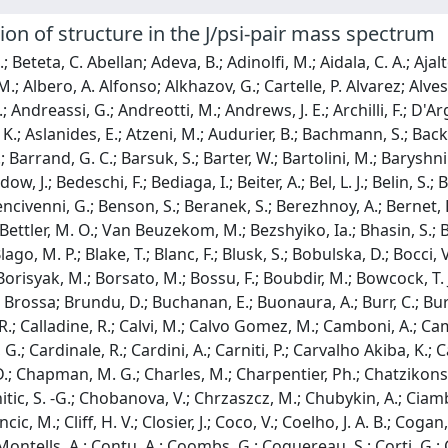
on of structure in the J/psi-pair mass spectrum
ertholet, E.; Bertolin, A.; Betancourt, C.; Betti, F.; Bettler, M. O.; Van Beuzekom, M.; Bezshyiko, Ia.; Bhasin, S.; Bhom, J.; Bifani, S.; Billoir, P.; Birnkraut, A.; Bizzeti, A.; Bjorn, M.; Blago, M. P.; Blake, T.; Blanc, F.; Blusk, S.; Bobulska, D.; Bocci, V.; Boente Garcia, O.; Boettcher, T.; Bondar, A.; Bondar, N.; Borghi, S.; Borisyak, M.; Borsato, M.; Bossu, F.; Boubdir, M.; Bowcock, T. J. V.; Bozzi, C.; Braun, S.; Brodski, M.; Brodzicka, J.; Gonzalo, A. Brossa; Brundu, D.; Buchanan, E.; Buonaura, A.; Burr, C.; Bursche, A.; Buytaert, J.; Byczynski, W.; Cadeddu, S.; Cai, H.; Calabrese, R.; Calladine, R.; Calvi, M.; Calvo Gomez, M.; Camboni, A.; Campana, P.; Perez, D. H. Campora; Capriotti, L.; Carbone, A.; Carboni, G.; Cardinale, R.; Cardini, A.; Carniti, P.; Carvalho Akiba, K.; Casse, G.; Cassina, L.; Cattaneo, M.; Cavallero, G.; Cenci, R.; Chamont, D.; Chapman, M. G.; Charles, M.; Charpentier, Ph.; Chatzikonstantinidis, G.; Chefdeville, M.; Chekalina, V.; Chen, C.; Chen, S.; Chitic, S. -G.; Chobanova, V.; Chrzaszcz, M.; Chubykin, A.; Ciambrone, P.; Cid Vidal, X.; Ciezarek, G.; Cindolo, F.; Clarke, P. E. L.; Clemencic, M.; Cliff, H. V.; Closier, J.; Coco, V.; Coelho, J. A. B.; Cogan, J.; Cogneras, E.; Cojocariu, L.; Collins, P.; Colombo, T.; Comerma-Montells, A.; Contu, A.; Coombs, G.; Coquereau, S.; Corti, G.; Corvo, M.; Sobral, C. M. Costa; Couturier, B.; Cowan, G. A.; Craik, D. C.; Crocombe, A.; Cruz Torres, M.; Currie, R.; D'Ambrosio, C.; Da Cunha Marinho, F.; Da Silva, C. L.; Dall'Occo, E.; Dalseno, J.; Danilina, A.; Davis, A.; Francisco, O. De Aguiar; De Bruyn, K.; De Capua, S.; De Cian, M.; De Miranda, J. M.; De Paula, L.; De Serio, M.; De Simone, P.; Dean, C. T.; Decamp, D.; Del Buono, L.; Delaney, B.; Dembinski, H. -P.; Demmer, M.; Dendek, A.; Derkach, D.; Deschamps, O.; Desse, F.; Dettori, F.; Dey, B.; Di Canto, A.; Di Nezza, P.; Didenko, S.; Dijkstra, H.; Dordei, F.; Dorigo, M.; Dosil Suarez, A.; Douglas, L.; Dovbnya, A.; Dreimanis, K.; Dufour, L.; Dujany, G.; Durante, P.; Durham, J. M.; Dutta, D.; Dzhelyadin, R.; Dziewiecki, M.; Dziurda, A.; Dzyuba, A.; Easo, S.; Egede, U.; Egorychev, V.; Eidelman, S.; Eisenhardt, S.; Eitschberger, U.; Ekelhof, R.; Eklund, L.; Ely, S.; Ene, A.; Escher, S.; Esen, S.; Evans, T.; Falabella, A.; Farley, N.; Farry, S.; Fazzini, D.; Declara, P. Fernandez; Fernandez Prieto, A.; Ferrari, F.; Lopes, L. Ferreira; Ferreira Rodrigues, F.; Ferro-Luzzi, M.; Filippov, S.; Fini, R. A.; Fiorini, M.; Firlej, M.; Fitzpatrick, C.; Fiutowski, T.; Fleuret, F.; Fontana, M.; Fontanelli, F.; Forty, R.; Lima, V. Franco; Frank, M.; Frei, C.; Fu, J.; Funk, W.; Farber, C.; Feo, M.; Gabriel, E.; Gallas Torreira, A.; Galli, D.; Gallorini, S.; Gambetta, S.; Gan, Y.; Gandelman, M.; Gandini, P.; Gao, Y.; Garcia Martin, L. M.; Garcia Plana, B.; Pardinas, J. Garcia; Tico, J. Garra; Garrido, L.; Gascon, D.; Gaspar, C.; Gavardi, L.; Gazzoni, G.; Gerick, D.; Gersabeck, E.; Gersabeck, M.; Gershon, T.; Gerstel, D.; Ghez, Ph.; Gibson, V.; Girard, O. G.; Gironella Gironell, P.; Giubega, L.; Gizdov, K.; Gligorov, V. V.; Golubkov, D.; Golutvin, A.; Gomes, A.; Gorelov, I. V.; Gotti, C.; Govorkova, E.; Grabowski, J. P.; Graciani Diaz, R.; Cardoso, L. A. Granado; Grauges, E.; Graverini, E.; Graziani, G.; Grecu, A.; Greim, R.; Griffith, P.; Grillo, L.; Gruber, L.; Cazon, B. R. Gruberg; Gruenberg, O.; Gu, C.; Gushchin, E.; Guth, A.; Guz, Yu.; Gys, T.; Gobel, C.; Hadavizadeh, T.; Hadjivasiliou, C.; Haefeli, G.; Haen, C.; Haines, S. C.; Hamilton, B.; Han, X.; Hancock, T. H.; Hansmann-Menzemer, S.; Harnew, N.; Harrison, T.; Hasse, C.; Hatch, M.; He, J.; Hecker, M.; Heinicke, K.; Heister, A.; Hennessy, K.; Henry, L.; Van Herwijnen, E.; Heuel, J.; Hess, M.; Hicheur, A.; Charman, R. Hidalgo; Hill, D.; Hilton, M.; Hopchev, P. H.; Hu, J.; Hu, W.; Huang, W.; Huard, Z. C.; Hulsbergen, W.; Humair, T.; Hushchyn, M.; Hutchcroft, D.; Hynds, D.; Ibis, P.; Idzik, M.; Ilten, P.; Inglessi, A.; Inyakin, A.; Ivshin, K.; Jacobsson, R.; Jalocha, J.; Jans, E.; Jashal, B. K.; Jawahery, A.; Jiang, F.; John, M.; Johnson, D.; Jones, C. R.; Joram, C.; Jost, B.; Jurik, N.; Kandybei, S.; Karacson, M.; Kariuki, J. M.; Karodia, S.; Kazeev, N.; Kecke, M.; Keizer, F.; Kelsey, M.; Kenzie, M.; Ketel, T.; Khairullin, E.; Khanji, B.; Khurewathanakul, C.; Kim, K. E.; Kirn, T.; Kirsebom, V. S.; Klaver, S.; Klimaszewski, K.; Klimkovich, T.; Koliiev, S.; Kolpin, M.; Kopecna, R.; Koppenburg, P.; Kostiuk, I.; Kotriakhova, S.; Kozeiha, M.; Kravchuk, L.; Kreps, M.; Kress, F.; Krokovny, P.; Krupa, W.; Krzemien, W.; Kucewicz, W.; Kucharczyk, M.; Kudryavtsev, V.; Kuonen, A. K.; Kvaratskheliya, T.; Lacarrere, D.; Lafferty, G.; Lai, A.; Lancierini, D.; Lanfranchi, G.; Langenbruch, C.; Latham, T.; Lazzeroni, C.; Le Gac, R.; At, Le; Lefevre, R.; Lemaitre, F.; Leroy, O.; Lesiak, T.; Leverington, B.; Li, P. -R.; Li, Y.; Li, Z.; Li