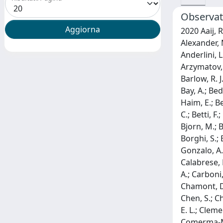
Observati
2020 Aaij, R.; Beteta, C. Abellan; Adeva, B.; Adinolfi, M.; Aidala, C. A.; Ajaltouni, Z.; Akar, S.; Albicocco, P.; Albrecht, J.; Alessio, F.; Alexander, M.; Albero, A. Alfonso; Alkhazov, G.; Cartelle, P. Alvarez; Alves, A. A.; J, R.; Amato, S.; Amerio, S.; Amhis, Y.; An, L.; Anderlini, L.; Andreassi, G.; Andreotti, M.; Andrews, J. E.; Archilli, F.; D'Argent, P.; Romeu, J. Arnau; Artamonov, A.; Artuso, M.; Arzymatov, K.; Aslanides, E.; Atzeni, M.; Audurier, B.; Bachmann, S.; Back, J. J.; Baker, S.; Balagura, V.; Baldini, W.; Baranov, A.; Barlow, R. J.; Barrand, G. C.; Barsuk, S.; Barter, W.; Bartolini, M.; Baryshnikov, F.; Batozskaya, V.; Batsukh, B.; Battig, A.; Battista, V.; Bay, A.; Beddow, J.; Bedeschi, F.; Bediaga, I.; Beiter, A.; Bel, L. J.; Belin, S.; Beliy, N.; Bellee, V.; Belloli, N.; Belous, K.; Belyaev, I.; Ben-Haim, E.; Bencivenni, G.; Benson, S.; Beranek, S.; Berezhnoy, A.; Bernet, R.; Berninghoff, D.; B