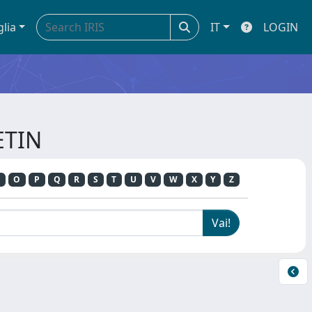
glia
IT
LOGIN
ETIN
O
P
Q
R
S
T
U
V
W
X
Y
Z