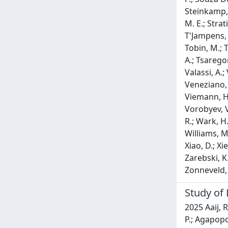
Study of 
2025 Aaij, R.; Abdelmotteleb, A. S. W.; Beteta, C. A.; Abudinen, F.; Ackernley, T.; Adefisoye, A. A.; Adeva, B.; Adinolfi, M.; Adlarson, P.; Agapopoulou, C.; Aidala, C. A.; Ajaltouni, Z.; Akar, S.; Akiba, K.; Albicocco, P.; Albrecht, J.; Alessio, F.; Alexander, M.; Aliouche, Z.; Cartelle, P. A.; Amalric, R.; Amato, S.; Amey, J. L.; Amhis, Y.; An, L.; Anderlini, L.; Andersson, M.; Andreianov, A.; Andreola, P.; Andreotti, M.; Andreou, D.; Anelli, A.; Ao, D.; Archilli, F.; Argenton, M.; Cuendis, S. A.; Artamonov, A.; Artuso, M.; Aslanides, E.; Da Silva, R. A.; Atzeni, M.; Audurier, B.; Bacher, D.; Perea, I. B.; Bachmann, S.; Bachmayer, M.; Back, J. J.; Rodriguez, P. B.; Balagura, V.; Balboni, A.; Baldini, W.; Balzani, L.; Bao, H.; De Souza Leite, J. B.; Pretel, C. B.; Barbetti, M.; Barbosa, I. R.; Barlow, R. J.; Barnyakov, M.; Barsuk, S.; Barter, W.; Bartolini, M.; Bartz, J.; Basels, J. M.; Bashir, S