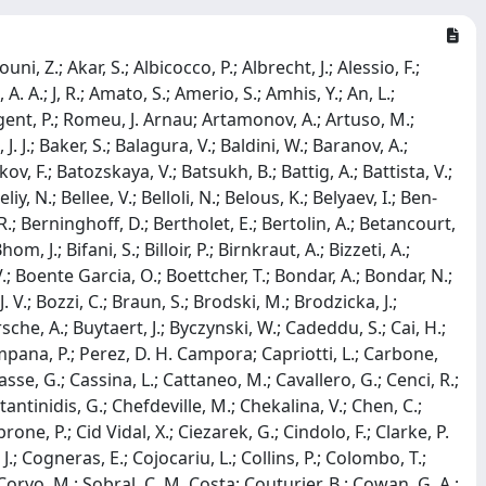
ang, X.; Likhomanenko, T.; Lindner, R.; Lionetto, F.; Lisovskyi, V.; Liu, G.; Liu, X.; Loh, D.; Loi, A.; Longstaff, I.; Lopes, J. H.; Lovell, G. H.; Lucchesi, D.; Lucio Martinez, M.; Lupato, A.; Luppi, E.; Lupton, O.; Lusiani, A.; Lyu, X.; Machefert, F.; Maciuc, F.; Macko, V.; Mackowiak, P.; Maddrell-Mander, S.; Maev, O.; Maguire, K.; Maisuzenko, D.; Majewski, M. W.; Malde, S.; Malecki, B.; Malinin, A.; Maltsev, T.; Manca, G.; Mancinelli, G.; Marangotto, D.; Maratas, J.; Marchand, J. F.; Marconi, U.; Benito, C. Marin; Marinangeli, M.; Marino, P.; Marks, J.; Marshall, P. J.; Martellotti, G.; Martinelli, M.; Martinez Santos, D.; Martinez Vidal, F.; Massafferri, A.; Materok, M.; Matev, R.; Mathad, A.; Mathe, Z.; Matteuzzi, C.; Mauri, A.; Maurice, E.; Maurin, B.; Mccann, M.; Mcnab, A.; Mcnulty, R.; Mead, J. V.; Meadows, B.; Meaux, C.; Meinert, N.; Melnychuk, D.; Merk, M.; Merli, A.; Michielin, E.; Milanes, D. A.; Millard, E.; Minard, M. -N.; Minzoni, L.; Mitzel, D. S.; Mogini, A.; Moise, R. D.; Mombaecher, T.; Monroy, I. A.; Monteil, S.; Morandin, M.; Morello, G.; Morello, M. J.; Morgunova, O.; Moron, J.; Morris, A. B.; Mountain, R.; Muheim, F.; Mukherjee, M.; Mulder, M.; Murphy, C. H.; Murray, D.; Moedden, A.; Mueller, D.; Mueller, J.; Mueller, K.; Mueller, V.; Naik, P.; Nakada, T.; Nandakumar, R.; Nandi, A.; Nanut, T.; Nasteva, I.; Needham, M.; Neri, N.; Neubert, S.; Neufeld, N.; Newcombe, R.; Nguyen, T. D.; Nguyen-Mau, C.; Nieswand, S.; Niet, R.; Nikitin, N.; Nogay, A.; Nolte, N. S.; O'Hanlon, D. P.; Oblakowska-Mucha, A.; Obraztsov, V.; Oldeman, R.; Onderwater, C. J. G.; Ossowska, A.; Otalora Goicochea, J. M.; Ovsiannikova, T.; Owen, P.; Oyanguren, A.; Pais, P. R.; Pajero, T.; Palano, A.; Palutan, M.; Panshin, G.; Papanestis, A.; Pappagallo, M.; Pappalardo, L. L.; Parker, W.; Parkes, C.; Passaleva, G.; Pastore, A.; Patel, M.; Patrignani, C.; Pearce, A.; Pellegrino, A.; Penso, G.; Altarelli, M. Pepe; Perazzini, S.; Pereima, D.; Perret, P.; Pescatore, L.; Petridis, K.; Petrolini, A.; Petrov, A.; Petrucci, S.; Petruzzo, M.; Pietrzyk, B.; Pietrzyk, G.; Pikies, M.; Pili, M.; Pinci, D.; Pinzino, J.; Pisani, F.; Piucci, A.; Placinta, V.; Playfer, S.; Plews, J.; Plo Casasus, M.; Polci, F.; Lener, M. Poli; Poluektov, A.; Polukhina, N.; Polyakov, I.; Polycarpo, E.; Pomery, G. J.; Ponce, S.; Popov, A.; Popov, D.; Poslavskii, S.; Price, E.; Prisciandaro, J.; Prouve, C.; Pugatch, V.; Navarro, A. Puig; Pullen, H.; Punzi, G.; Qian, W.; Qin, J.; Quagliani, R.; Quintana, B.; Raab, N. V.; Rachwal, B.; Rademacker, J. H.; Rama, M.; Ramos Pernas, M.; Rangel, M. S.; Ratnikov, F.; Raven, G.; Salzgeber, M. Ravonel; Reboud, M.; Redi, F.; Reichert, S.; Dos Reis, A. C.; Reiss, F.; Remon Alepuz, C.; Ren, Z.; Renaudin, V.; Ricciardi, S.; Richards, S.; Rinnert, K.; Robbe, P.; Robert, A.; Rodrigues, A. B.; Rodrigues, E.; Rodriguez Lopez, J. A.; Roehrken, M.; Roiser, S.; Rollings, A.; Romanovskiy, V.; Romero Vidal, A.; Rotondo, M.; Rudolph, M. S.; Ruf, T.; Ruiz Vidal, J.; Saborido Silva, J. J.; Sagidova, N.; Saitta, B.; Salustino Guimaraes, V.; Gras, C. Sanchez; Sanchez Mayordomo, C.; Sanmartin Sedes, B.; Santacesaria, R.; Santamarina Rios, C.; Santimaria, M.; Santovetti, E.; Sarpis, G.; Sarti, A.; Satriano, C.; Satta, A.; Saur, M.; Savrina, D.; Schael, S.; Schellenberg, M.; Schiller, M.; Schindler, H.; Schmelling, M.; Schmelzer, T.; Schmidt, B.; Schneider, O.; Schopper, A.; Schreiner, H. F.; Schubiger, M.; Schulte, S.; Schune, M. H.; Schwemmer, R.; Sciascia, B.; Sciubba, A.; Semennikov, A.; Sepulveda, E. S.; Sergi, A.; Serra, N.; Serrano, J.; Sestini, L.; Seuthe, A.; Seyfert, P.; Shapkin, M.; Shcheglov, Y.; Shears, T.; Shekhtman, L.; Shevchenko, V.; Shmanin, E.; Siddi, B. G.; Coutinho, R. Silva; Silva De Oliveira, L.; Simi, G.; Simone, S.; Skiba, I.; Skidmore, N.; Skwarnicki, T.; Slater, M. W.; Smeaton, J. G.; Smith, E.; Smith, I. T.; Smith, M.; Soares, M.; Soares Lavra, L.; Sokoloff, M. D.; Soler, F. J. P.; Souza De Paula, B.; Spaan, B.; Norella, E. Spadaro; Spradlin, P.; Stagni, F.; Stahl, M.; Stahl, S.; Stefko, P.; Stefkova, S.; Steinkamp, O.; Stemmle, S.; Stenyakin, O.; Stepanova, M.; Stevens, H.; Stocchi, A.; Stone, S.; Storaci, B.; Stracka, S.; Stram