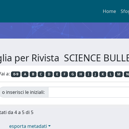
Home
Sfo
glia per Rivista SCIENCE BULL
Vai a:
0-9
A
B
C
D
E
F
G
H
I
J
K
L
M
N
o inserisci le iniziali:
ati da 4 a 5 di 5
esporta metadati