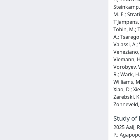
Study of 
2025 Aaij, R.; Abdelmotteleb, A. S. W.; Beteta, C. A.; Abudinen, F.; Ackernley, T.; Adefisoye, A. A.; Adeva, B.; Adinolfi, M.; Adlarson, P.; Agapopoulou, C.; Aidala, C. A.; Ajaltouni, Z.; Akar, S.; Akiba, K.; Albicocco, P.; Albrecht, J.; Alessio, F.; Alexander, M.; Aliouche, Z.; Cartelle, P. A.; Amalric, R.; Amato, S.; Amey, J. L.; Amhis, Y.; An, L.; Anderlini, L.; Andersson, M.; Andreianov, A.; Andreola, P.; Andreotti, M.; Andreou, D.; Anelli, A.; Ao, D.; Archilli, F.; Argenton, M.; Cuendis, S. A.; Artamonov, A.; Artuso, M.; Aslanides, E.; Da Silva, R. A.; Atzeni, M.; Audurier, B.; Bacher, D.; Perea, I. B.; Bachmann, S.; Bachmayer, M.; Back, J. J.; Rodriguez, P. B.; Balagura, V.; Balboni, A.; Baldini, W.; Balzani, L.; Bao, H.; De Souza Leite, J. B.; Pretel, C. B.; Barbetti, M.; Barbosa, I. R.; Barlow, R. J.; Barnyakov, M.; Barsuk, S.; Barter, W.; Bartolini, M.; Bartz, J.; Basels, J. M.; Bashir, S