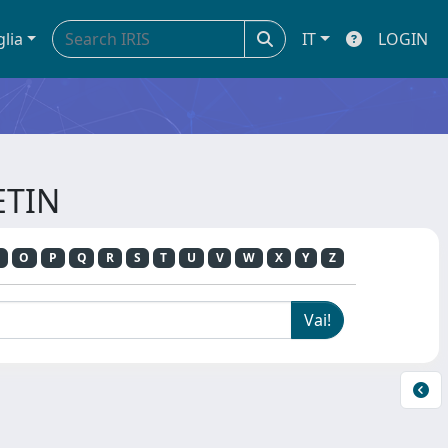
glia
IT
LOGIN
ETIN
O
P
Q
R
S
T
U
V
W
X
Y
Z