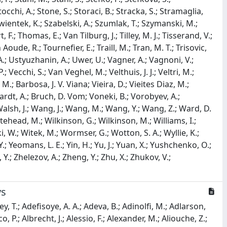
ys
A. -K.; Gushchin, E.; Guz, Y.; Gys, T.; Habermann, K.; Hadavizadeh, T.; Hadjivasiliou, C.; Haefeli, G.; Haen, C.; Hajheidari, M.; Hallett, G. H.; Halvorsen, M. M.; Hamilton, P. M.; Hammerich, J.; Han, Q.; Han, X.; Hansmann-Menzemer, S.; Hao, L.; Harnew, N.; Harris, T. H.; Hartmann, M.; Hashmi, S.; He, J.; Hemmer, F.; Henderson, C.; Henderson, R. D. L.; Hennequin, A. M.; Hennessy, K.; Henry, L.; Herd, J.; Gascon, P. H.; Heuel, J.; Hicheur, A.; Mendizabal, G. H.; Horswill, J.; Hou, R.; Hou, Y.; Howarth, N.; Hu, J.; Hu, W.; Hu, X.; Huang, W.; Hulsbergen, W.; Hunter, R. J.; Hushchyn, M.; Hutchcroft, D.; Idzik, M.; Ilin, D.; Ilten, P.; Inglessi, A.; Iniukhin, A.; Ishteev, A.; Ivshin, K.; Jacobsson, R.; Jage, H.; Elles, S. J. J.; Jakobsen, S.; Jans, E.; Jashal, B. K.; Jawahery, A.; Jevtic, V.; Jiang, E.; Jiang, X.; Jiang, Y.; Jiang, Y. J.; John, M.; Rubesh Rajan, A. J.; Johnson, D.; Jones, C. R.; Jones, T. P.; Joshi, S.; Jost, B.; Castella, J. J.; Jurik, N.; Juszczak, I.; Kaminaris, D.; Kandybei, S.; Kane, M.; Kang, Y.; Kar, C.; Karacson, M.; Karpenkov, D.; Kauniskangas, A.; Kautz, J. W.; Kazanecki, M. K.; Keizer, F.; Kenzie, M.; Ketel, T.; Khanji, B.; Kharisova, A.; Kholodenko, S.; Khreich, G.; Kirn, T.; Kirsebom, V. S.; Kitouni, O.; Klaver, S.; Kleijne, N.; Klimaszewski, K.; Kmiec, M. R.; Koliiev, S.; Kolk, L.; Konoplyannikov, A.; Kopciewicz, P.; Koppenburg, P.; Korolev, M.; Kostiuk, I.; Kot, O.; Kotriakhova, S.; Kozachuk, A.; Kravchenko, P.; Kravchuk, L.; Kreps, M.; Krokovny, P.; Krupa, W.; Krzemien, W.; Kshyvanskyi, O. K.; Kubis, S.; Kucharczyk, M.; Kudryavtsev, V.; Kulikova, E.; Kupsc, A.; Kutsenko, B. K.; Lacarrere, D.; Gonzalez, P. L.; Lai, A.; Lampis, A.; Lancierini, D.; Gomez, C. L.; Lane, J. J.; Lane, R.; Lanfranchi, G.; Langenbruch, C.; Langer, J.; Lantwin, O.; Latham, T.; Lazzari, F.; Lazzeroni, C.; Gac, R. L.; Lee, H.; Lefevre, R.; Leflat, A.; Legotin, S.; Lehuraux, M.; Cid, E. L.; Leroy, O.; Lesiak, T.; Lesser, E.; Leverington, B.; Li, A.; Li, C.; Li, H.; Li, K.; Li, L.; Li, M.; Li, P.; Li, P. -R.; Li, Q.; Li, S.; Li, T.; Li, T.; Li, Y.; Li, Y.; Lian, Z.; Liang, X.; Libralon, S.; Lin, C.; Lin, T.; Lindner, R.; Linton, H.; Lisovskyi, V.; Litvinov, R.; Liu, F. L.; Liu, G.; Liu, K.; Liu, S.; Liu, W.; Liu, Y.; Liu, Y.; Liu, Y. L.; Salvia, A. L.; Loi, A.; Long, T.; Lopes, J. H.; Huertas, A. L.; Solino, S. L.; Lu, Q.; Lucarelli, C.; Lucchesi, D.; Martinez, M. L.; Lukashenko, V.; Luo, Y.; Lupato, A.; Luppi, E.; Lynch, K.; Lyu, X. -R.; Ma, G. M.; Maccolini, S.; Machefert, F.; Maciuc, F.; Mack, B.; Mackay, I.; Mackey, L. M.; Mohan, L. R. M.; Madurai, M. J.; Maevskiy, A.; Magdalinski, D.; Maisuzenko, D.; Majewski, M. W.; Malczewski, J. J.; Malde, S.; Malentacca, L.; Malinin, A.; Maltsev, T.; Manca, G.; Mancinelli, G.; Mancuso, C.; Escalero, R. M.; Manganella, F. M.; Manuzzi, D.; Marangotto, D.; Marchand, J. F.; Marchevski, R.; Marconi, U.; Mariani, E.; Mariani, S.; Benito, C. M.; Marks, J.; Marshall, A. M.; Martel, L.; Martelli, G.; Martellotti, G.; Martinazzoli, L.; Martinelli, M.; Gomez, D. M.; Santos, D. M.; Vidal, F. M.; I Granollers, A. M.; Massafferri, A.; Matev, R.; Mathad, A.; Matiunin, V.; Matteuzzi, C.; Mattioli, K. R.; Mauri, A.; Maurice, E.; Mauricio, J.; Mayencourt, P.; De Cos, J. M.; Mazurek, M.; Mccann, M.; Mcconnell, L.; Mcgrath, T. H.; Mchugh, N. T.; Mcnab, A.; Mcnulty, R.; Meadows, B.; Meier, G.; Melnychuk, D.; Meng, F. M.; Merk, M.; Merli, A.; Garcia, L. M.; Miao, D.; Miao, H.; Mikhasenko, M.; Milanes, D. A.; Minotti, A.; Minucci, E.; Miralles, T.; Mitreska, B.; Mitzel, D. S.; Modak, A.; Mohammed, R. A.; Moise, R. D.; Mokhnenko, S.; Molina Cardenas, E. F.; Mombacher, T.; Monk, M.; Monteil, S.; Gomez, A. M.; Morello, G.; Morello, M. J.; Morgenthaler, M. P.; Moron, J.; Morren, W.; Morris, A. B.; Morris, A. G.; Mountain, R.; Mu, H.; Mu, Z. M.; Muhammad, E.; Muheim, F.; Mulder, M.; Muller, K.; Munoz-Rojas, F.; Murta, R.; Naik, P.; Nakada, T.; Nandakumar, R.; Nanut, T.; Nasteva, I.; Needham, M.; Neri, N.; Neubert, S.; Neufeld, N.; Neustroev, P.; Nicolini, J.; Nicotra, D.; Niel, E. M.; Nikitin, N.; Nogarolli, P.; Nogga, P.; Normand, C.; Fernandez, J. N.; Nowak, G.; Nunez, C.; Nur, H. N.; Oblakowska-Mucha, A.; Obraztsov, V.; Oeser, T.; Okamura, S.; Okhotnikov, A.; Okhrimenko, O.; Oldeman, R.; Oliva, F.; Olocco, M.; Onderwater, C.