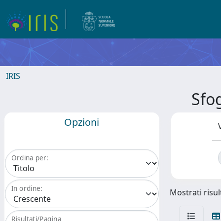
IRIS
Sfo
Opzioni
Ordina per:
In ordine:
Mostrati risult
Risultati/Pagina