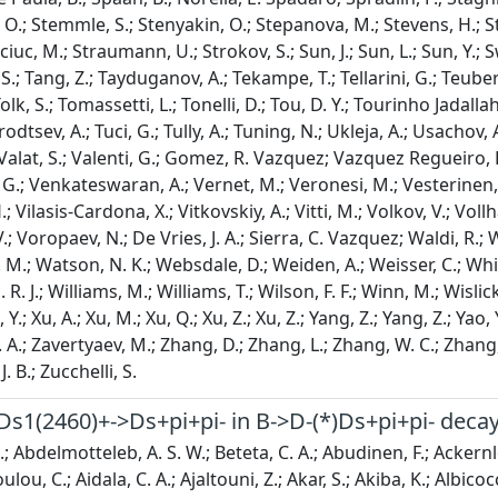
Ds1(2460)+->Ds+pi+pi- in B->D-(*)Ds+pi+pi- deca
.; Bassi, G.; Batsukh, B.; Battista, P. B.; Bay, A.; Beck, A.; Becker, M.; Bedeschi, F.; Bediaga, I. B.; Behling, N. B.; Belin, S.; Belous, K.; Belov, I.; Belyaev, I.; Benane, G.; Bencivenni, G.; Ben-Haim, E.; Berezhnoy, A.; Bernet, R.; Andres, S. B.; Bertolin, A.; Betancourt, C.; Betti, F.; Bex, J.; Bezshyiko, I.; Bhom, J.; Bieker, M. S.; Biesuz, N. V.; Billoir, P.; Biolchini, A.; Birch, M.; Bishop, F. C. R.; Bitadze, A.; Bizzeti, A.; Blake, T.; Blanc, F.; Blank, J. E.; Blusk, S.; Bocharnikov, V.; Boelhauve, J. A.; Garcia, O. B.; Boettcher, T.; Bohare, A.; Boldyrev, A.; Bolognani, C. S.; Bolzonella, R.; Bonacci, R. B.; Bondar, N.; Bordelius, A.; Borgato, F.; Borghi, S.; Borsato, M.; Borsuk, J. T.; Bouchiba, S. A.; Bovill, M.; Bowcock, T. J. V.; Boyer, A.; Bozzi, C.; Rodriguez, A. B.; Breer, N.; Brodzicka, J.; Gonzalo, A. B.; Brown, J.; Brundu, D.; Buchanan, E.; Buonaura, A.; Buonincontri, L.; Burke, A. T.; Burr, C.; Butter, J. S.; Buytaert, J.; Byczynski, W.; Cadeddu, S.; Cai, H.; Caillet, A. C.; Calabrese, R.; Ramirez, S. C.; Calefice, L.; Cali, S.; Calvi, M.; Gomez, M. C.; Magalhaes, P. C.; Cambon Bouzas, J. I.; Campana, P.; Perez, D. H. C.; Quezada, A. F. C.; Capelli, S.; Capriotti, L.; Caravaca-Mora, R.; Carbone, A.; Salgado, L. C.; Cardinale, R.; Cardini, A.; Carniti, P.; Carus, L.; Vidal, A. C.; Caspary, R.; Casse, G.; Cattaneo, M.; Cavallero, G.; Cavallini, V.; Celani, S.; Cervenkov, D.; Cesare, S.; Chadwick, A. J.; Chahrour, I.; Charles, M.; Charpentier, P.; Chatzianagnostou, E.; Chefdeville, M.; Chen, C.; Chen, S.; Chen, Z.; Chernov, A.; Chernyshenko, S.; Chiotopoulos, X.; Chobanova, V.; Cholak, S.; Chrzaszcz, M.; Chubykin, A.; Chulikov, V.; Ciambrone, P.; Vidal, X. C.; Ciezarek, G.; Cifra, P.; Clarke, P. E. L.; Clemencic, M.; Cliff, H. V.; Closier, J.; Toapaxi, C. C.; Coco, V.; Cogan, J.; Cogneras, E.; Cojocariu, L.; Collaviti, S.; Collins, P.; Colombo, T.; Colonna, M. C.; Comerma-Montells, A.; Congedo, L.; Contu, A.; Cooke, N.; Corredoira, I.; Correia, A.; Corti, G.; Meldrum, J. J. C.; Couturier, B.; Craik, D. C.; Torres, M. C.; Rivera, E. C.; Currie, R.; Silva, C. L. D.; Dadabaev, S.; Dai, L.; Dai, X.; Dall'Occo, E.; Dalseno, J.; D'Ambrosio, C.; Daniel, J.; Danilina, A.; D'Argent, P.; Davidson, A.; Davies, J. E.; Davis, A.; Aguiar Francisco, O. D.; Angelis, C. D.; Benedetti, F. D.; De Boer, J.; Bruyn, K. D.; Capua, S. D.; Cian, M. D.; Freitas Carneiro Da Graca, U. D.; Lucia, E. D.; Miranda, J. M. D.; Paula, L. D.; Serio, M. D.; Simone, P. D.; Vellis, F. D.; De Vries, J. A.; Debernardis, F.; Decamp, D.; Dedu, V.; Dekkers, S.; Buono, L. D.; Delaney, B.; Dembinski, H. -P.; Deng, J.; Denysenko, V.; Deschamps, O.; Dettori, F.; Dey, B.; Nezza, P. D.; Diachkov, I.; Didenko, S.; Ding, S.; Dittmann, L.; Dobishuk, V.; Docheva, A. D.; Dong, C.; Donohoe, A. M.; Dordei, F.; Dos Reis, A. C.; Dowling, A. D.; Duan, W.; Duda, P.; Dudek, M. W.; Dufour, L.; Duk, V.; Durante, P.; Duras, M. M.; Durham, J. M.; Durmus, O. D.; Dziurda, A.; Dzyuba, A.; Easo, S.; Eckstein, E.; Egede, U.; Egorychev, A.; Egorychev, V.; Eisenhardt, S.; Ejopu, E.; Eklund, L.; Elashri, M.; Ellbracht, J.; Ely, S.; Ene, A.; Eschle, J.; Esen, S.; Evans, T.; Fabiano, F.; Falcao, L. N.; Fan, Y.; Fang, B.; Fantini, L.; Faria, M.; Farmer, K.; Fazzini, D.; Felkowski, L.; Feng, M.; Feo, M.; Casani, A. F.; Gomez, M. F.; Fernez, A. D.; Ferrari, F.; Rodrigues, F. F.; Ferrillo, M.; Ferro-Luzzi, M.; Filippov, S.; Fini, R. A.; Fiorini, M.; Firlej, M.; Fischer, K. L.; Fitzgerald, D. S.; Fitzpatrick, C.; Fiutowski, T.; Fleuret, F.; Fontana, M.; Foreman, L. F.; Forty, R.; Foulds-Holt, D.; Lima, V. F.; Sevilla, M. F.; Frank, M.; Franzoso, E.; Frau, G.; Frei, C.; Friday, D. A.; Fu, J.; Fuehring, Q.; Fujii, Y.; Fulghesu, T.; Gabriel, E.; Galati, G.; Galati, M. D.; Torreira, A. G.; Galli, D.; Gambetta, S.; Gandelman, M.; Gandini, P.; Ganie, B.; Gao, H.; Gao, R.; Gao, T. Q.; Gao, Y.; Gao, Y.; Gao, Y.; Martin, L. M. G.; Moreno, P. G.; Pardinas, J. G.; Gardner, P.; Garg, K. G.; Garrido, L.; Gaspar, C.; Geertsema, R. E.; Gerken, L. L.; Gersabeck, E.; Gersabeck, M.; Gershon, T.; Ghizzo, S. G.; Ghorbanimoghaddam, Z.; Giambastiani, L.; Giasemis, F. I.; Gibson, V.; Giemza, H. K.; Gilman, A. L.; Giovannetti, M.; Gioventu, A.; Girardey, L.; Gironell, P. G.; Giugliano, C.; Giza, M. A.; Gkougkousis, E. L.; Glaser, F. C.; Gligorov, V. V.; Gobel, C.; Golobardes, E.; Golubkov, D.; Golutvin, A.; Fernandez, S. G.; Gomulka, W.; Abrantes, F. G.; Goncerz, M.; Gong, G.; Gooding, J. A.; Gorelov, I. V.; Gotti, C.; Grabowski, J. P.; Cardoso, L. A. G.; Grauges, E.; Graverini, E.; Grazette, L.; Graziani, G.; Grecu, A. T.; Greeven, L. M.; Grieser, N. A.; Grillo, L.; Gromov, S.; Gu, C.; Guarise, M.; Guerry, L.; Guittiere, M.; Guliaeva, V.; Gunther, P. A.; Guseinov, 