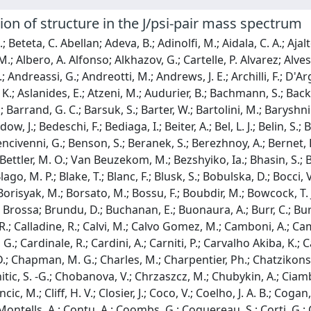
on of structure in the J/psi-pair mass spectrum
ertholet, E.; Bertolin, A.; Betancourt, C.; Betti, F.; Bettler, M. O.; Van Beuzekom, M.; Bezshyiko, Ia.; Bhasin, S.; Bhom, J.; Bifani, S.; Billoir, P.; Birnkraut, A.; Bizzeti, A.; Bjorn, M.; Blago, M. P.; Blake, T.; Blanc, F.; Blusk, S.; Bobulska, D.; Bocci, V.; Boente Garcia, O.; Boettcher, T.; Bondar, A.; Bondar, N.; Borghi, S.; Borisyak, M.; Borsato, M.; Bossu, F.; Boubdir, M.; Bowcock, T. J. V.; Bozzi, C.; Braun, S.; Brodski, M.; Brodzicka, J.; Gonzalo, A. Brossa; Brundu, D.; Buchanan, E.; Buonaura, A.; Burr, C.; Bursche, A.; Buytaert, J.; Byczynski, W.; Cadeddu, S.; Cai, H.; Calabrese, R.; Calladine, R.; Calvi, M.; Calvo Gomez, M.; Camboni, A.; Campana, P.; Perez, D. H. Campora; Capriotti, L.; Carbone, A.; Carboni, G.; Cardinale, R.; Cardini, A.; Carniti, P.; Carvalho Akiba, K.; Casse, G.; Cassina, L.; Cattaneo, M.; Cavallero, G.; Cenci, R.; Chamont, D.; Chapman, M. G.; Charles, M.; Charpentier, Ph.; Chatzikonstantinidis, G.; Chefdeville, M.; Chekalina, V.; Chen, C.; Chen, S.; Chitic, S. -G.; Chobanova, V.; Chrzaszcz, M.; Chubykin, A.; Ciambrone, P.; Cid Vidal, X.; Ciezarek, G.; Cindolo, F.; Clarke, P. E. L.; Clemencic, M.; Cliff, H. V.; Closier, J.; Coco, V.; Coelho, J. A. B.; Cogan, J.; Cogneras, E.; Cojocariu, L.; Collins, P.; Colombo, T.; Comerma-Montells, A.; Contu, A.; Coombs, G.; Coquereau, S.; Corti, G.; Corvo, M.; Sobral, C. M. Costa; Couturier, B.; Cowan, G. A.; Craik, D. C.; Crocombe, A.; Cruz Torres, M.; Currie, R.; D'Ambrosio, C.; Da Cunha Marinho, F.; Da Silva, C. L.; Dall'Occo, E.; Dalseno, J.; Danilina, A.; Davis, A.; Francisco, O. De Aguiar; De Bruyn, K.; De Capua, S.; De Cian, M.; De Miranda, J. M.; De Paula, L.; De Serio, M.; De Simone, P.; Dean, C. T.; Decamp, D.; Del Buono, L.; Delaney, B.; Dembinski, H. -P.; Demmer, M.; Dendek, A.; Derkach, D.; Deschamps, O.; Desse, F.; Dettori, F.; Dey, B.; Di Canto, A.; Di Nezza, P.; Didenko, S.; Dijkstra, H.; Dordei, F.; Dorigo, M.; Dosil Suarez, A.; Douglas, L.; Dovbnya, A.; Dreimanis, K.; Dufour, L.; Dujany, G.; Durante, P.; Durham, J. M.; Dutta, D.; Dzhelyadin, R.; Dziewiecki, M.; Dziurda, A.; Dzyuba, A.; Easo, S.; Egede, U.; Egorychev, V.; Eidelman, S.; Eisenhardt, S.; Eitschberger, U.; Ekelhof, R.; Eklund, L.; Ely, S.; Ene, A.; Escher, S.; Esen, S.; Evans, T.; Falabella, A.; Farley, N.; Farry, S.; Fazzini, D.; Declara, P. Fernandez; Fernandez Prieto, A.; Ferrari, F.; Lopes, L. Ferreira; Ferreira Rodrigues, F.; Ferro-Luzzi, M.; Filippov, S.; Fini, R. A.; Fiorini, M.; Firlej, M.; Fitzpatrick, C.; Fiutowski, T.; Fleuret, F.; Fontana, M.; Fontanelli, F.; Forty, R.; Lima, V. Franco; Frank, M.; Frei, C.; Fu, J.; Funk, W.; Farber, C.; Feo, M.; Gabriel, E.; Gallas Torreira, A.; Galli, D.; Gallorini, S.; Gambetta, S.; Gan, Y.; Gandelman, M.; Gandini, P.; Gao, Y.; Garcia Martin, L. M.; Garcia Plana, B.; Pardinas, J. Garcia; Tico, J. Garra; Garrido, L.; Gascon, D.; Gaspar, C.; Gavardi, L.; Gazzoni, G.; Gerick, D.; Gersabeck, E.; Gersabeck, M.; Gershon, T.; Gerstel, D.; Ghez, Ph.; Gibson, V.; Girard, O. G.; Gironella Gironell, P.; Giubega, L.; Gizdov, K.; Gligorov, V. V.; Golubkov, D.; Golutvin, A.; Gomes, A.; Gorelov, I. V.; Gotti, C.; Govorkova, E.; Grabowski, J. P.; Graciani Diaz, R.; Cardoso, L. A. Granado; Grauges, E.; Graverini, E.; Graziani, G.; Grecu, A.; Greim, R.; Griffith, P.; Grillo, L.; Gruber, L.; Cazon, B. R. Gruberg; Gruenberg, O.; Gu, C.; Gushchin, E.; Guth, A.; Guz, Yu.; Gys, T.; Gobel, C.; Hadavizadeh, T.; Hadjivasiliou, C.; Haefeli, G.; Haen, C.; Haines, S. C.; Hamilton, B.; Han, X.; Hancock, T. H.; Hansmann-Menzemer, S.; Harnew, N.; Harrison, T.; Hasse, C.; Hatch, M.; He, J.; Hecker, M.; Heinicke, K.; Heister, A.; Hennessy, K.; Henry, L.; Van Herwijnen, E.; Heuel, J.; Hess, M.; Hicheur, A.; Charman, R. Hidalgo; Hill, D.; Hilton, M.; Hopchev, P. H.; Hu, J.; Hu, W.; Huang, W.; Huard, Z. C.; Hulsbergen, W.; Humair, T.; Hushchyn, M.; Hutchcroft, D.; Hynds, D.; Ibis, P.; Idzik, M.; Ilten, P.; Inglessi, A.; Inyakin, A.; Ivshin, K.; Jacobsson, R.; Jalocha, J.; Jans, E.; Jashal, B. K.; Jawahery, A.; Jiang, F.; John, M.; Johnson, D.; Jones, C. R.; Joram, C.; Jost, B.; Jurik, N.; Kandybei, S.; Karacson, M.; Kariuki, J. M.; Karodia, S.; Kazeev, N.; Kecke, M.; Keizer, F.; Kelsey, M.; Kenzie, M.; Ketel, T.; Khairullin, E.; Khanji, B.; Khurewathanakul, C.; Kim, K. E.; Kirn, T.; Kirsebom, V. S.; Klaver, S.; Klimaszewski, K.; Klimkovich, T.; Koliiev, S.; Kolpin, M.; Kopecna, R.; Koppenburg, P.; Kostiuk, I.; Kotriakhova, S.; Kozeiha, M.; Kravchuk, L.; Kreps, M.; Kress, F.; Krokovny, P.; Krupa, W.; Krzemien, W.; Kucewicz, W.; Kucharczyk, M.; Kudryavtsev, V.; Kuonen, A. K.; Kvaratskheliya, T.; Lacarrere, D.; Lafferty, G.; Lai, A.; Lancierini, D.; Lanfranchi, G.; Langenbruch, C.; Latham, T.; Lazzeroni, C.; Le Gac, R.; At, Le; Lefevre, R.; Lemaitre, F.; Leroy, O.; Lesiak, T.; Leverington, B.; Li, P. -R.; Li, Y.; Li, Z.; Li