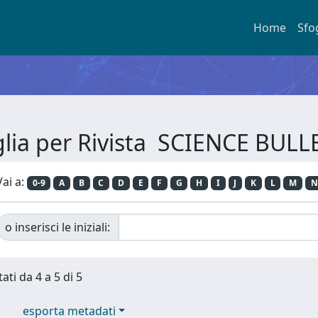
Home
Sfo
glia per Rivista SCIENCE BULL
Vai a:
0-9
A
B
C
D
E
F
G
H
I
J
K
L
M
N
o inserisci le iniziali:
ati da 4 a 5 di 5
esporta metadati