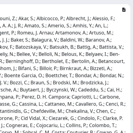
ang, X.; Likhomanenko, T.; Lindner, R.; Lionetto, F.; Lisovskyi, V.; Liu, G.; Liu, X.; Loh, D.; Loi, A.; Longstaff, I.; Lopes, J. H.; Lovell, G. H.; Lucchesi, D.; Lucio Martinez, M.; Lupato, A.; Luppi, E.; Lupton, O.; Lusiani, A.; Lyu, X.; Machefert, F.; Maciuc, F.; Macko, V.; Mackowiak, P.; Maddrell-Mander, S.; Maev, O.; Maguire, K.; Maisuzenko, D.; Majewski, M. W.; Malde, S.; Malecki, B.; Malinin, A.; Maltsev, T.; Manca, G.; Mancinelli, G.; Marangotto, D.; Maratas, J.; Marchand, J. F.; Marconi, U.; Benito, C. Marin; Marinangeli, M.; Marino, P.; Marks, J.; Marshall, P. J.; Martellotti, G.; Martinelli, M.; Martinez Santos, D.; Martinez Vidal, F.; Massafferri, A.; Materok, M.; Matev, R.; Mathad, A.; Mathe, Z.; Matteuzzi, C.; Mauri, A.; Maurice, E.; Maurin, B.; Mccann, M.; Mcnab, A.; Mcnulty, R.; Mead, J. V.; Meadows, B.; Meaux, C.; Meinert, N.; Melnychuk, D.; Merk, M.; Merli, A.; Michielin, E.; Milanes, D. A.; Millard, E.; Minard, M. -N.; Minzoni, L.; Mitzel, D. S.; Mogini, A.; Moise, R. D.; Mombaecher, T.; Monroy, I. A.; Monteil, S.; Morandin, M.; Morello, G.; Morello, M. J.; Morgunova, O.; Moron, J.; Morris, A. B.; Mountain, R.; Muheim, F.; Mukherjee, M.; Mulder, M.; Murphy, C. H.; Murray, D.; Moedden, A.; Mueller, D.; Mueller, J.; Mueller, K.; Mueller, V.; Naik, P.; Nakada, T.; Nandakumar, R.; Nandi, A.; Nanut, T.; Nasteva, I.; Needham, M.; Neri, N.; Neubert, S.; Neufeld, N.; Newcombe, R.; Nguyen, T. D.; Nguyen-Mau, C.; Nieswand, S.; Niet, R.; Nikitin, N.; Nogay, A.; Nolte, N. S.; O'Hanlon, D. P.; Oblakowska-Mucha, A.; Obraztsov, V.; Oldeman, R.; Onderwater, C. J. G.; Ossowska, A.; Otalora Goicochea, J. M.; Ovsiannikova, T.; Owen, P.; Oyanguren, A.; Pais, P. R.; Pajero, T.; Palano, A.; Palutan, M.; Panshin, G.; Papanestis, A.; Pappagallo, M.; Pappalardo, L. L.; Parker, W.; Parkes, C.; Passaleva, G.; Pastore, A.; Patel, M.; Patrignani, C.; Pearce, A.; Pellegrino, A.; Penso, G.; Altarelli, M. Pepe; Perazzini, S.; Pereima, D.; Perret, P.; Pescatore, L.; Petridis, K.; Petrolini, A.; Petrov, A.; Petrucci, S.; Petruzzo, M.; Pietrzyk, B.; Pietrzyk, G.; Pikies, M.; Pili, M.; Pinci, D.; Pinzino, J.; Pisani, F.; Piucci, A.; Placinta, V.; Playfer, S.; Plews, J.; Plo Casasus, M.; Polci, F.; Lener, M. Poli; Poluektov, A.; Polukhina, N.; Polyakov, I.; Polycarpo, E.; Pomery, G. J.; Ponce, S.; Popov, A.; Popov, D.; Poslavskii, S.; Price, E.; Prisciandaro, J.; Prouve, C.; Pugatch, V.; Navarro, A. Puig; Pullen, H.; Punzi, G.; Qian, W.; Qin, J.; Quagliani, R.; Quintana, B.; Raab, N. V.; Rachwal, B.; Rademacker, J. H.; Rama, M.; Ramos Pernas, M.; Rangel, M. S.; Ratnikov, F.; Raven, G.; Salzgeber, M. Ravonel; Reboud, M.; Redi, F.; Reichert, S.; Dos Reis, A. C.; Reiss, F.; Remon Alepuz, C.; Ren, Z.; Renaudin, V.; Ricciardi, S.; Richards, S.; Rinnert, K.; Robbe, P.; Robert, A.; Rodrigues, A. B.; Rodrigues, E.; Rodriguez Lopez, J. A.; Roehrken, M.; Roiser, S.; Rollings, A.; Romanovskiy, V.; Romero Vidal, A.; Rotondo, M.; Rudolph, M. S.; Ruf, T.; Ruiz Vidal, J.; Saborido Silva, J. J.; Sagidova, N.; Saitta, B.; Salustino Guimaraes, V.; Gras, C. Sanchez; Sanchez Mayordomo, C.; Sanmartin Sedes, B.; Santacesaria, R.; Santamarina Rios, C.; Santimaria, M.; Santovetti, E.; Sarpis, G.; Sarti, A.; Satriano, C.; Satta, A.; Saur, M.; Savrina, D.; Schael, S.; Schellenberg, M.; Schiller, M.; Schindler, H.; Schmelling, M.; Schmelzer, T.; Schmidt, B.; Schneider, O.; Schopper, A.; Schreiner, H. F.; Schubiger, M.; Schulte, S.; Schune, M. H.; Schwemmer, R.; Sciascia, B.; Sciubba, A.; Semennikov, A.; Sepulveda, E. S.; Sergi, A.; Serra, N.; Serrano, J.; Sestini, L.; Seuthe, A.; Seyfert, P.; Shapkin, M.; Shcheglov, Y.; Shears, T.; Shekhtman, L.; Shevchenko, V.; Shmanin, E.; Siddi, B. G.; Coutinho, R. Silva; Silva De Oliveira, L.; Simi, G.; Simone, S.; Skiba, I.; Skidmore, N.; Skwarnicki, T.; Slater, M. W.; Smeaton, J. G.; Smith, E.; Smith, I. T.; Smith, M.; Soares, M.; Soares Lavra, L.; Sokoloff, M. D.; Soler, F. J. P.; Souza De Paula, B.; Spaan, B.; Norella, E. Spadaro; Spradlin, P.; Stagni, F.; Stahl, M.; Stahl, S.; Stefko, P.; Stefkova, S.; Steinkamp, O.; Stemmle, S.; Stenyakin, O.; Stepanova, M.; Stevens, H.; Stocchi, A.; Stone, S.; Storaci, B.; Stracka, S.; Stram