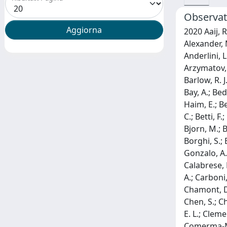
Observati
2020 Aaij, R.; Beteta, C. Abellan; Adeva, B.; Adinolfi, M.; Aidala, C. A.; Ajaltouni, Z.; Akar, S.; Albicocco, P.; Albrecht, J.; Alessio, F.; Alexander, M.; Albero, A. Alfonso; Alkhazov, G.; Cartelle, P. Alvarez; Alves, A. A.; J, R.; Amato, S.; Amerio, S.; Amhis, Y.; An, L.; Anderlini, L.; Andreassi, G.; Andreotti, M.; Andrews, J. E.; Archilli, F.; D'Argent, P.; Romeu, J. Arnau; Artamonov, A.; Artuso, M.; Arzymatov, K.; Aslanides, E.; Atzeni, M.; Audurier, B.; Bachmann, S.; Back, J. J.; Baker, S.; Balagura, V.; Baldini, W.; Baranov, A.; Barlow, R. J.; Barrand, G. C.; Barsuk, S.; Barter, W.; Bartolini, M.; Baryshnikov, F.; Batozskaya, V.; Batsukh, B.; Battig, A.; Battista, V.; Bay, A.; Beddow, J.; Bedeschi, F.; Bediaga, I.; Beiter, A.; Bel, L. J.; Belin, S.; Beliy, N.; Bellee, V.; Belloli, N.; Belous, K.; Belyaev, I.; Ben-Haim, E.; Bencivenni, G.; Benson, S.; Beranek, S.; Berezhnoy, A.; Bernet, R.; Berninghoff, D.; B