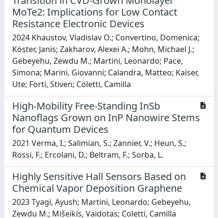
Transition in CVD-Grown Monolayer
MoTe2: Implications for Low Contact
Resistance Electronic Devices
2024 Khaustov, Vladislav O.; Convertino, Domenica;
Köster, Janis; Zakharov, Alexei A.; Mohn, Michael J.;
Gebeyehu, Zewdu M.; Martini, Leonardo; Pace,
Simona; Marini, Giovanni; Calandra, Matteo; Kaiser,
Ute; Forti, Stiven; Coletti, Camilla
High-Mobility Free-Standing InSb
Nanoflags Grown on InP Nanowire Stems
for Quantum Devices
2021 Verma, I.; Salimian, S.; Zannier, V.; Heun, S.;
Rossi, F.; Ercolani, D.; Beltram, F.; Sorba, L.
Highly Sensitive Hall Sensors Based on
Chemical Vapor Deposition Graphene
2023 Tyagi, Ayush; Martini, Leonardo; Gebeyehu,
Zewdu M.; Mišeikis, Vaidotas; Coletti, Camilla