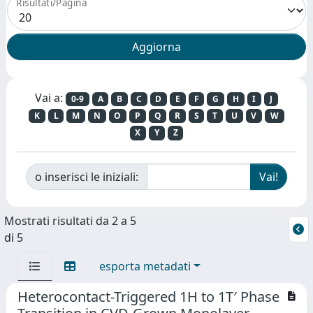
Risultati/Pagina
Vai a:
0-9
A
B
C
D
E
F
G
H
I
J
K
L
M
N
O
P
Q
R
S
T
U
V
W
X
Y
Z
o inserisci le iniziali:
Mostrati risultati da 2 a 5
di 5
esporta metadati
Heterocontact-Triggered 1H to 1T′ Phase