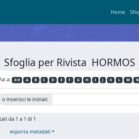
Home
Sfo
Sfoglia per Rivista HORMOS
Vai a:
0-9
A
B
C
D
E
F
G
H
I
J
K
L
M
N
o inserisci le iniziali:
ati da 1 a 1 di 1
esporta metadati