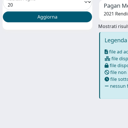
Pagan Me
2021 Rendi
Mostrati risult
Legenda 
file ad a
file disp
file dispo
file non
file sot
nessun f