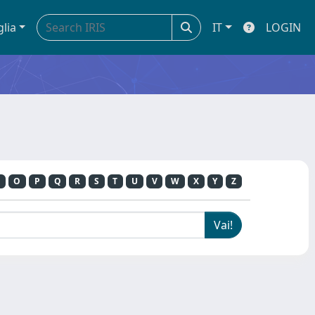
glia
IT
LOGIN
O
P
Q
R
S
T
U
V
W
X
Y
Z