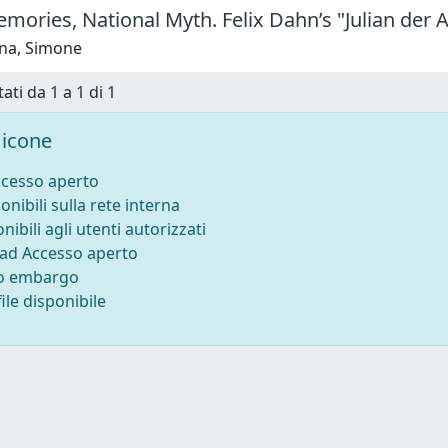
mories, National Myth. Felix Dahn’s "Julian der
na, Simone
ati da 1 a 1 di 1
icone
ccesso aperto
onibili sulla rete interna
nibili agli utenti autorizzati
 ad Accesso aperto
to embargo
ile disponibile