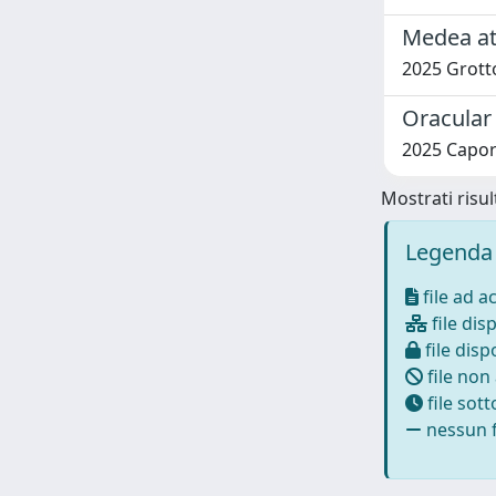
Medea at
2025 Grott
Oracular 
2025 Capor
Mostrati risult
Legenda 
file ad a
file disp
file dispo
file non
file sot
nessun f