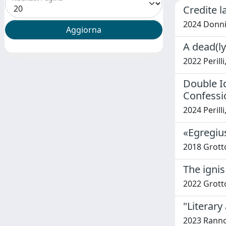
Credite l
2024 Donnin
A dead(ly
2022 Perill
Double Id
Confessi
2024 Perill
«Egregius
2018 Grott
The ignis
2022 Grott
"Literary
2023 Ranno