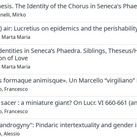
aesis. The Identity of the Chorus in Seneca's Pha
elli, Mirko
) air: Lucretius on epidemics and the perishabilit
i, Marta Maria
entities in Seneca’s Phaedra. Siblings, Theseus
on of Love
i, Marta Maria
 formaque animisque». Un Marcello “virgiliano” in
o, Francesco
 sacer : a miniature giant? On Lucr. VI 660-661 (a
o, Francesco
 androgyny": Pindaric intertextuality and gender in
, Alessio