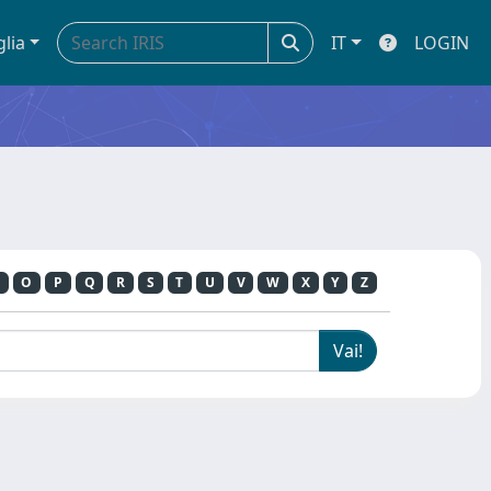
glia
IT
LOGIN
O
P
Q
R
S
T
U
V
W
X
Y
Z