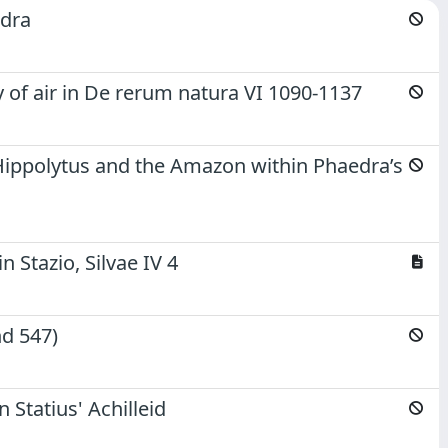
edra
y of air in De rerum natura VI 1090-1137
/Hippolytus and the Amazon within Phaedra’s
 Stazio, Silvae IV 4
nd 547)
 Statius' Achilleid