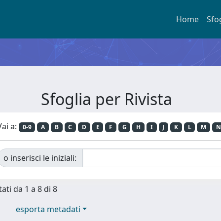
Home
Sfo
Sfoglia per Rivista
Vai a:
0-9
A
B
C
D
E
F
G
H
I
J
K
L
M
N
o inserisci le iniziali:
ati da 1 a 8 di 8
esporta metadati