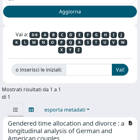
Vai a:
0-9
A
B
C
D
E
F
G
H
I
J
K
L
M
N
O
P
Q
R
S
T
U
V
W
X
Y
Z
o inserisci le iniziali:
Mostrati risultati da 1 a 1
di 1
esporta metadati
Gendered time allocation and divorce : a
longitudinal analysis of German and
American couples