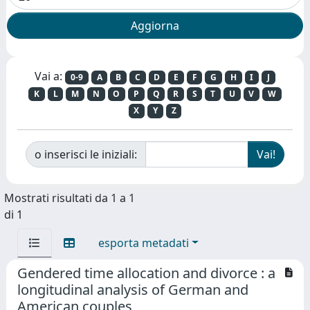
Vai a:
0-9
A
B
C
D
E
F
G
H
I
J
K
L
M
N
O
P
Q
R
S
T
U
V
W
X
Y
Z
o inserisci le iniziali:
Mostrati risultati da 1 a 1
di 1
esporta metadati
Gendered time allocation and divorce : a
longitudinal analysis of German and
American couples