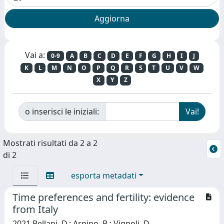
Vai a:
0-9
A
B
C
D
E
F
G
H
I
J
K
L
M
N
O
P
Q
R
S
T
U
V
W
X
Y
Z
o inserisci le iniziali:
Mostrati risultati da 2 a 2
di 2
esporta metadati
Time preferences and fertility: evidence
from Italy
2021 Bellani, D.; Arpino, B.; Vignoli, D.