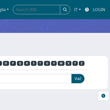
glia
IT
LOGIN
O
P
Q
R
S
T
U
V
W
X
Y
Z