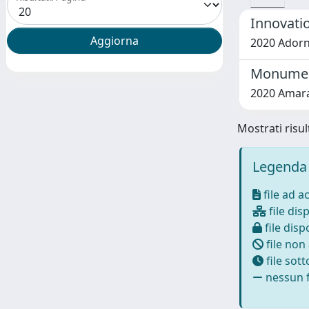
Innovatio
2020 Adorn
Monuments
2020 Amara
Mostrati risult
Legenda 
file ad a
file disp
file dispo
file non
file sot
nessun f