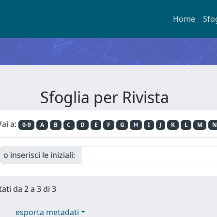
Home
Sfo
Sfoglia per Rivista
Vai a:
0-9
A
B
C
D
E
F
G
H
I
J
K
L
M
N
o inserisci le iniziali:
ati da 2 a 3 di 3
esporta metadati