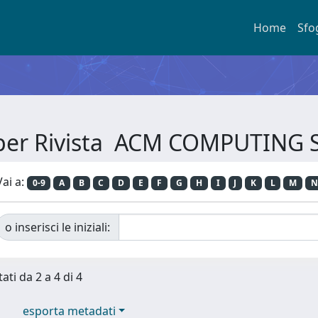
Home
Sfo
 per Rivista ACM COMPUTING
Vai a:
0-9
A
B
C
D
E
F
G
H
I
J
K
L
M
N
o inserisci le iniziali:
ati da 2 a 4 di 4
esporta metadati