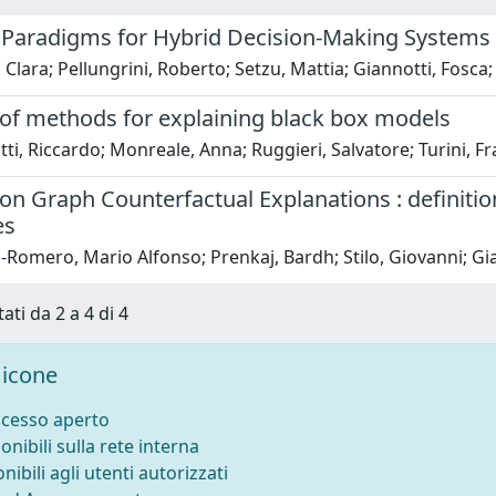
 Paradigms for Hybrid Decision-Making Systems
 Clara; Pellungrini, Roberto; Setzu, Mattia; Giannotti, Fosca
 of methods for explaining black box models
ti, Riccardo; Monreale, Anna; Ruggieri, Salvatore; Turini, F
on Graph Counterfactual Explanations : definiti
es
Romero, Mario Alfonso; Prenkaj, Bardh; Stilo, Giovanni; Gi
ati da 2 a 4 di 4
icone
ccesso aperto
onibili sulla rete interna
nibili agli utenti autorizzati