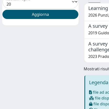
Learning
2026 Punzi,
A survey
2019 Guidot
A survey 
challeng
2023 Prado-
Mostrati risult
Legenda 
file ad a
file disp
file dispo