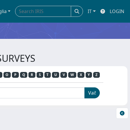
glia
IT
LOGIN
 SURVEYS
O
P
Q
R
S
T
U
V
W
X
Y
Z