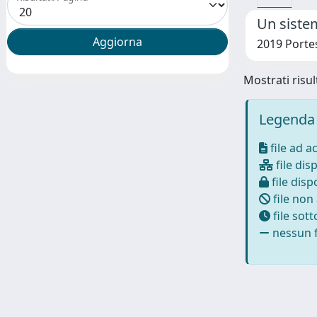
Un sistem
2019 Portes
Mostrati risult
Legenda 
file ad a
file disp
file dispo
file non
file sot
nessun f