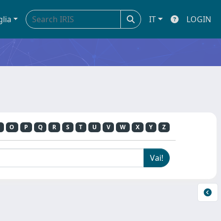
glia
IT
LOGIN
O
P
Q
R
S
T
U
V
W
X
Y
Z