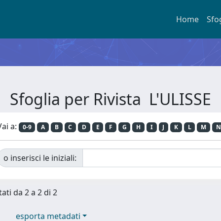
Home
Sfo
Sfoglia per Rivista L'ULISSE
Vai a:
0-9
A
B
C
D
E
F
G
H
I
J
K
L
M
N
o inserisci le iniziali:
ati da 2 a 2 di 2
esporta metadati