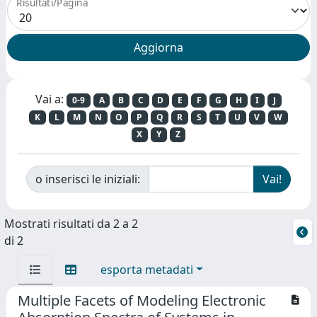
Risultati/Pagina
Vai a:
0-9
A
B
C
D
E
F
G
H
I
J
K
L
M
N
O
P
Q
R
S
T
U
V
W
X
Y
Z
o inserisci le iniziali:
Mostrati risultati da 2 a 2
di 2
esporta metadati
Multiple Facets of Modeling Electronic