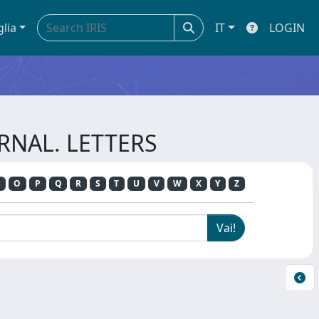
glia
IT
LOGIN
URNAL. LETTERS
O
P
Q
R
S
T
U
V
W
X
Y
Z