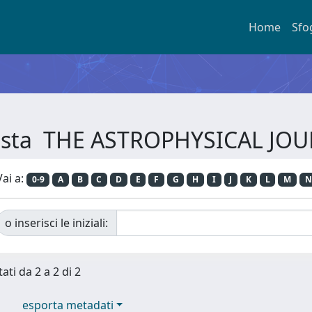
Home
Sfo
ivista THE ASTROPHYSICAL JO
Vai a:
0-9
A
B
C
D
E
F
G
H
I
J
K
L
M
N
o inserisci le iniziali:
ati da 2 a 2 di 2
esporta metadati