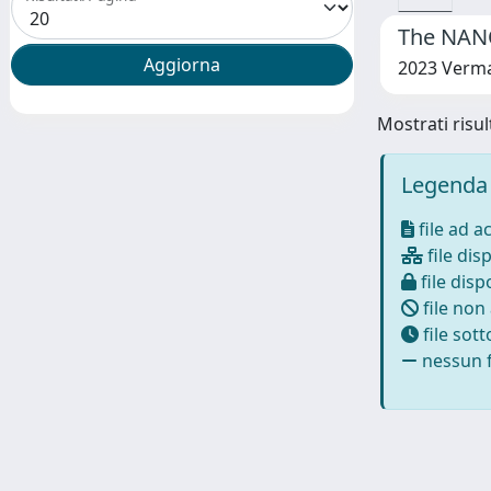
The NANO
2023 Verma
Mostrati risult
Legenda 
file ad a
file disp
file dispo
file non
file sot
nessun f