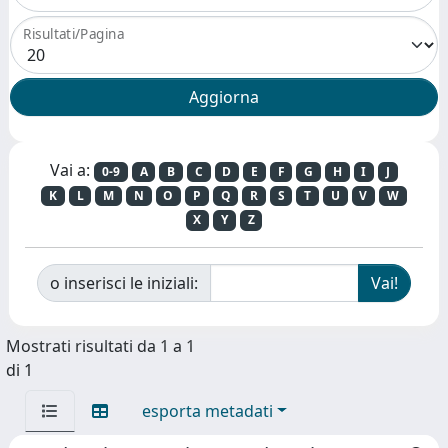
Risultati/Pagina
Vai a:
0-9
A
B
C
D
E
F
G
H
I
J
K
L
M
N
O
P
Q
R
S
T
U
V
W
X
Y
Z
o inserisci le iniziali:
Mostrati risultati da 1 a 1
di 1
esporta metadati