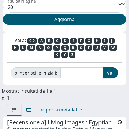
Risultati/Pagina
Vai a:
0-9
A
B
C
D
E
F
G
H
I
J
K
L
M
N
O
P
Q
R
S
T
U
V
W
X
Y
Z
o inserisci le iniziali:
Mostrati risultati da 1 a 1
di 1
esporta metadati
[Recensione a] Living images : Egyptian