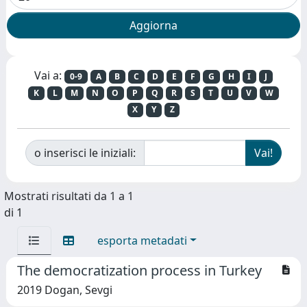
Vai a:
0-9
A
B
C
D
E
F
G
H
I
J
K
L
M
N
O
P
Q
R
S
T
U
V
W
X
Y
Z
o inserisci le iniziali:
Mostrati risultati da 1 a 1
di 1
esporta metadati
The democratization process in Turkey
2019 Dogan, Sevgi