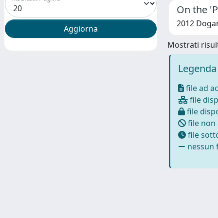
On the 'P
2012 Dogan
Mostrati risult
Legenda 
file ad a
file disp
file dispo
file non
file sot
nessun f