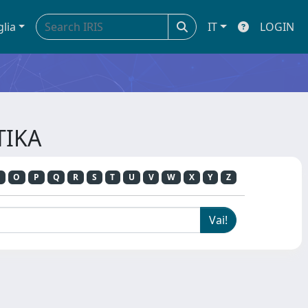
glia
IT
LOGIN
TIKA
O
P
Q
R
S
T
U
V
W
X
Y
Z