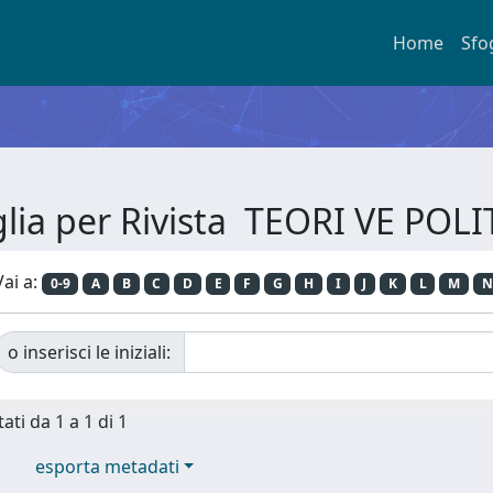
Home
Sfo
glia per Rivista TEORI VE POLI
Vai a:
0-9
A
B
C
D
E
F
G
H
I
J
K
L
M
N
o inserisci le iniziali:
ati da 1 a 1 di 1
esporta metadati