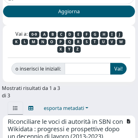
Vai a:
0-9
A
B
C
D
E
F
G
H
I
J
K
L
M
N
O
P
Q
R
S
T
U
V
W
X
Y
Z
o inserisci le iniziali:
Mostrati risultati da 1 a 3
di 3
esporta metadati
Riconciliare le voci di autorità in SBN con
Wikidata : progressi e prospettive dopo
un decennio di lavoro (2013-2023)