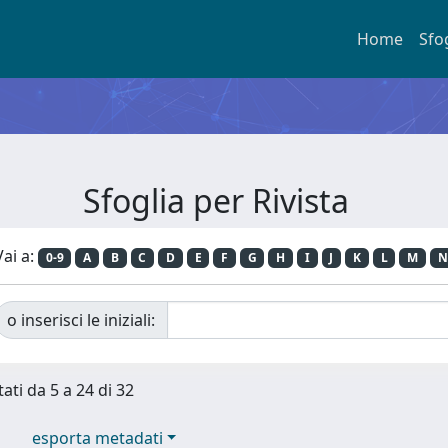
Home
Sfo
Sfoglia per Rivista
Vai a:
0-9
A
B
C
D
E
F
G
H
I
J
K
L
M
N
o inserisci le iniziali:
tati da 5 a 24 di 32
esporta metadati