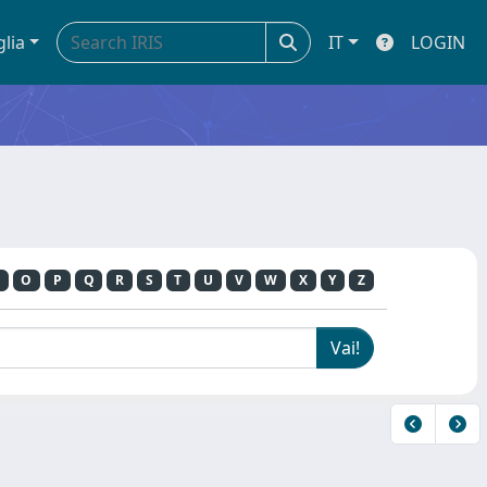
glia
IT
LOGIN
O
P
Q
R
S
T
U
V
W
X
Y
Z