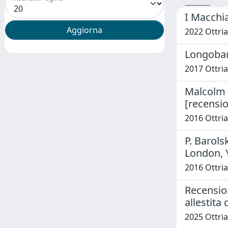
I Macchiai
2022 Ottria,
Longobard
2017 Ottria,
Malcolm B
[recensio
2016 Ottria,
P. Barol
London, Y
2016 Ottria,
Recensio
allestita
2025 Ottria,