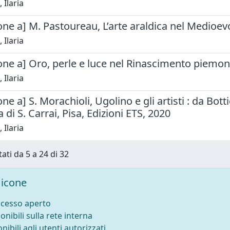
 Ilaria
ne a] M. Pastoureau, L’arte araldica nel Medioevo
 Ilaria
one a] Oro, perle e luce nel Rinascimento piemo
 Ilaria
e a] S. Morachioli, Ugolino e gli artisti : da Botti
di S. Carrai, Pisa, Edizioni ETS, 2020
 Ilaria
tati da 5 a 24 di 32
icone
ccesso aperto
onibili sulla rete interna
nibili agli utenti autorizzati