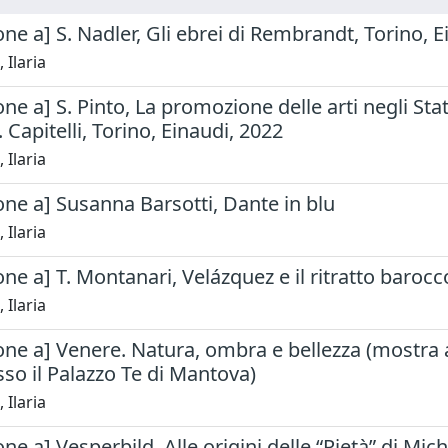
ne a] S. Nadler, Gli ebrei di Rembrandt, Torino, E
 Ilaria
e a] S. Pinto, La promozione delle arti negli Stati i
. Capitelli, Torino, Einaudi, 2022
 Ilaria
ne a] Susanna Barsotti, Dante in blu
 Ilaria
ne a] T. Montanari, Velázquez e il ritratto barocco
 Ilaria
ne a] Venere. Natura, ombra e bellezza (mostra a
so il Palazzo Te di Mantova)
 Ilaria
ne a] Vesperbild. Alle origini delle “Pietà” di Mic