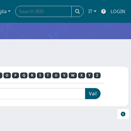
glia
IT
LOGIN
O
P
Q
R
S
T
U
V
W
X
Y
Z