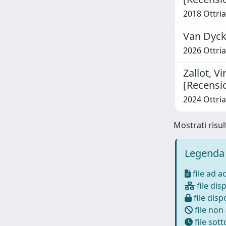
2018 Ottria,
Van Dyck
2026 Ottria,
Zallot, V
[Recensi
2024 Ottria,
Mostrati risul
Legenda 
file ad a
file disp
file dispo
file non
file sot