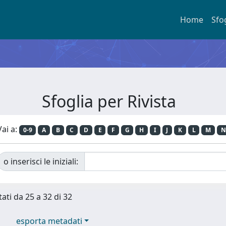
Home
Sfo
Sfoglia per Rivista
Vai a:
0-9
A
B
C
D
E
F
G
H
I
J
K
L
M
N
o inserisci le iniziali:
tati da 25 a 32 di 32
esporta metadati