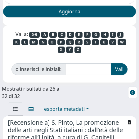
Vai a:
0-9
A
B
C
D
E
F
G
H
I
J
K
L
M
N
O
P
Q
R
S
T
U
V
W
X
Y
Z
o inserisci le iniziali:
Mostrati risultati da 26 a
32 di 32
esporta metadati
[Recensione a] S. Pinto, La promozione
delle arti negli Stati italiani : dall’età delle
riforme all’Unità, a cura di G. Capitelli,