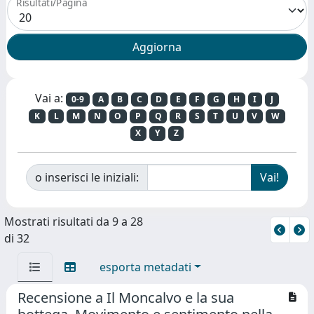
Risultati/Pagina
Vai a:
0-9
A
B
C
D
E
F
G
H
I
J
K
L
M
N
O
P
Q
R
S
T
U
V
W
X
Y
Z
o inserisci le iniziali:
Mostrati risultati da 9 a 28
di 32
esporta metadati
Recensione a Il Moncalvo e la sua