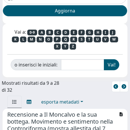
Vai a:
0-9
A
B
C
D
E
F
G
H
I
J
K
L
M
N
O
P
Q
R
S
T
U
V
W
X
Y
Z
o inserisci le iniziali:
Mostrati risultati da 9 a 28
di 32
esporta metadati
Recensione a Il Moncalvo e la sua
bottega. Movimento e sentimento nella
Controriforma (mostra allestita dal 7