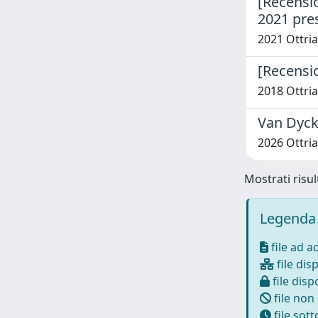
[Recensio
2021 pres
2021 Ottria,
[Recensio
2018 Ottria,
Van Dyck
2026 Ottria,
Mostrati risul
Legenda 
file ad a
file disp
file dispo
file non
file sot