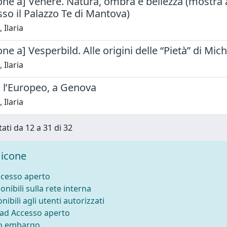
ne a] Venere. Natura, ombra e bellezza (mostra a
so il Palazzo Te di Mantova)
 Ilaria
ne a] Vesperbild. Alle origini delle “Pietà” di Mic
 Ilaria
 l’Europeo, a Genova
 Ilaria
tati da 12 a 31 di 32
icone
ccesso aperto
onibili sulla rete interna
nibili agli utenti autorizzati
 ad Accesso aperto
to embargo