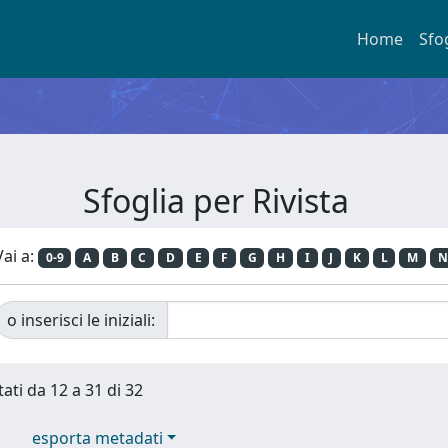
Home
Sfo
Sfoglia per Rivista
Vai a:
0-9
A
B
C
D
E
F
G
H
I
J
K
L
M
N
o inserisci le iniziali:
tati da 12 a 31 di 32
esporta metadati