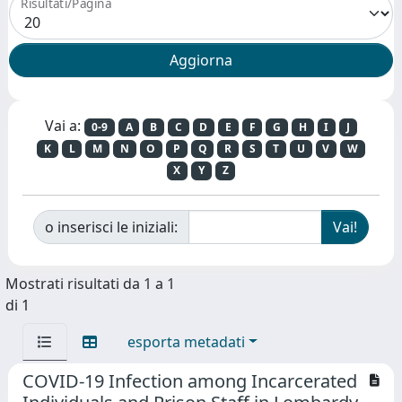
Risultati/Pagina
Vai a:
0-9
A
B
C
D
E
F
G
H
I
J
K
L
M
N
O
P
Q
R
S
T
U
V
W
X
Y
Z
o inserisci le iniziali:
Mostrati risultati da 1 a 1
di 1
esporta metadati
COVID-19 Infection among Incarcerated