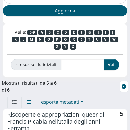
Vai a:
0-9
A
B
C
D
E
F
G
H
I
J
K
L
M
N
O
P
Q
R
S
T
U
V
W
X
Y
Z
o inserisci le iniziali:
Mostrati risultati da 5 a 6
di 6
esporta metadati
Riscoperte e appropriazioni queer di
Francis Picabia nell’Italia degli anni
Settanta