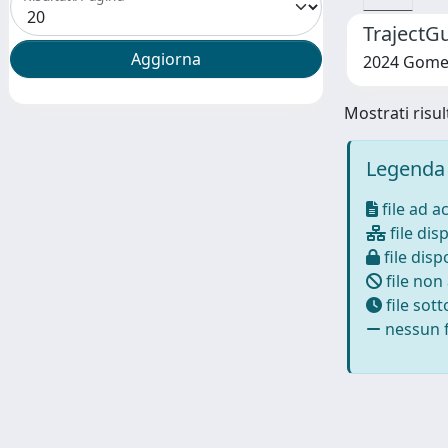
TrajectG
2024 Gomes, 
Mostrati risult
Legenda 
file ad a
file disp
file dispo
file non
file sot
nessun f