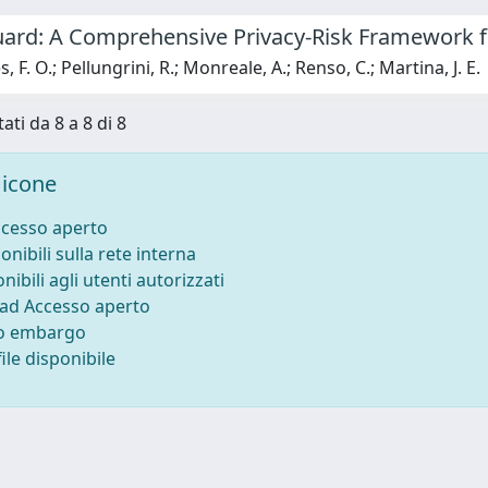
uard: A Comprehensive Privacy-Risk Framework fo
F. O.; Pellungrini, R.; Monreale, A.; Renso, C.; Martina, J. E.
ati da 8 a 8 di 8
icone
ccesso aperto
onibili sulla rete interna
nibili agli utenti autorizzati
 ad Accesso aperto
to embargo
ile disponibile