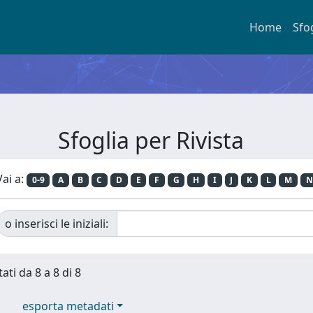
Home
Sfo
Sfoglia per Rivista
Vai a:
0-9
A
B
C
D
E
F
G
H
I
J
K
L
M
N
o inserisci le iniziali:
ati da 8 a 8 di 8
esporta metadati