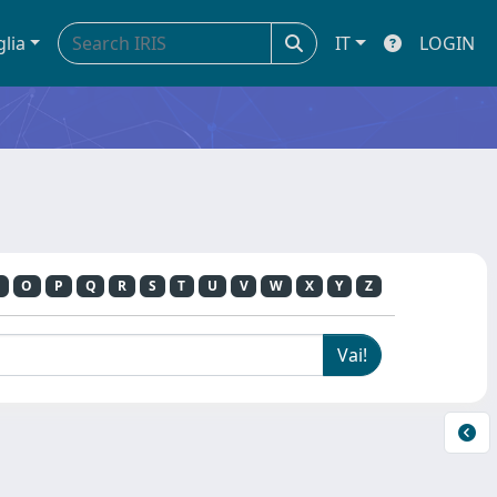
glia
IT
LOGIN
O
P
Q
R
S
T
U
V
W
X
Y
Z