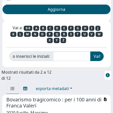
Vai a:
0-9
A
B
C
D
E
F
G
H
I
J
K
L
M
N
O
P
Q
R
S
T
U
V
W
X
Y
Z
o inserisci le iniziali:
Mostrati risultati da 2 a 12
di 12
esporta metadati
Bovarismo tragicomico : per i 100 anni di
Franca Valeri
2020 Fusillo, Massimo