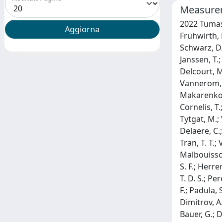
Measureme
2022 Tumasyan, A.; Adam, W.; Andrejkovic, J. W.; Bergauer, T.; Chatterjee, S.; Damanakis, K.; Dragicevic, M.; Del Valle, A. E.; Frühwirth, R.; Jeitler, M.; Krammer, N.; Lechner, L.; Liko, D.; Mikulec, I.; Paulitsch, P.; Pitters, F. M.; Schieck, J.; Schöfbeck, R.; Schwarz, D.; Templ, S.; Waltenberger, W.; Wulz, C. -E.; Chekhovsky, V.; Litomin, A.; Makarenko, V.; Darwish, M. R.; De Wolf, E. A.; Janssen, T.; Kello, T.; Lelek, A.; Sfar, H. R.; Van Mechelen, P.; Van Putte, S.; Van Remortel, N.; Bols, E. S.; D’Hondt, J.; De Moor, A.; Delcourt, M.; El Faham, H.; Lowette, S.; Moortgat, S.; Morton, A.; Müller, D.; Sahasransu, A. R.; Tavernier, S.; Van Doninck, W.; Vannerom, D.; Beghin, D.; Bilin, B.; Clerbaux, B.; De Lentdecker, G.; Favart, L.; Kalsi, A. K.; Lee, K.; Mahdavikhorrami, M.; Makarenko, I.; Paredes, S.; Pétré, L.; Popov, A.; Postiau, N.; Starling, E.; Thomas, L.; Bemden, M. V.; Vander Velde, C.; Vanlaer, P.; Cornelis, T.; Dobur, D.