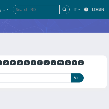
glia
IT
LOGIN
O
P
Q
R
S
T
U
V
W
X
Y
Z