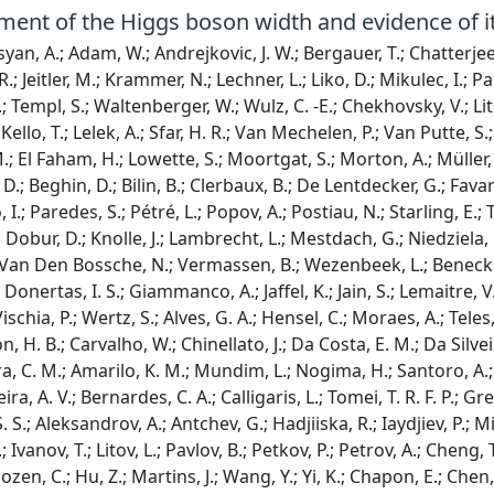
nt of the Higgs boson width and evidence of its
; Knolle, J.; Lambrecht, L.; Mestdach, G.; Niedziela, M.; Rendón, C.; Roskas, C.; Samalan, A.; Skovpen, K.; Tytgat, M.; Van Den Bossche, N.; Vermassen, B.; Wezenbeek, L.; Benecke, A.; Bethani, A.; Bruno, G.; Bury, F.; Caputo, C.; David, P.; Delaere, C.; Donertas, I. S.; Giammanco, A.; Jaffel, K.; Jain, S.; Lemaitre, V.; Mondal, K.; Prisciandaro, J.; Taliercio, A.; Teklishyn, M.; Tran, T. T.; Vischia, P.; Wertz, S.; Alves, G. A.; Hensel, C.; Moraes, A.; Teles, P. R.; Júnior, W. L. A.; Pereira, M. A. G.; Filho, M. B. F.; Malbouisson, H. B.; Carvalho, W.; Chinellato, J.; Da Costa, E. M.; Da Silveira, G. G.; De Jesus Damiao, D.; Sousa, V. D. S.; De Souza, S. F.; Herrera, C. M.; Amarilo, K. M.; Mundim, L.; Nogima, H.; Santoro, A.; Do Amaral, S. M. S.; Sznajder, A.; Thiel, M.; De Araujo, F. T. D. S.; Pereira, A. V.; Bernardes, C. A.; Calligaris, L.; Tomei, T. R. F. P.; Gregores, E. M.; Lemos, D. S.; Mercadante, P. G.; Novaes, S. F.; Padula, S. S.; Aleksandrov, A.; Antchev, G.; Hadjiiska, R.; Iaydjiev, P.; Misheva, M.; Rodozov, M.; Shopova, M.; Sultanov, G.; Dimitrov, A.; Ivanov, T.; Litov, L.; Pavlov, B.; Petkov, P.; Petrov, A.; Cheng, T.; Javaid, T.; Mittal, M.; Wang, H.; Yuan, L.; Ahmad, M.; Bauer, G.; Dozen, C.; Hu, Z.; Martins, J.; Wang, Y.; Yi, K.; Chapon, E.; Chen, G. M.; Chen, H. S.; Chen, M.; Iemmi, F.; Kapoor, A.; Leggat, D.; Liao, H.; Liu, Z. -A.; Milosevic, V.; Monti, F.; Sharma, R.; Tao, J.; Thomas-Wilsker, J.; Wang, J.; Zhang, H.; Zhao, J.; Agapitos, A.; An, Y.; Ban, Y.; Chen, C.; Levin, A.; Li, Q.; Lyu, X.; Mao, Y.; Qian, S. J.; Wang, D.; Xiao, J.; Yang, H.; Lu, M.; You, Z.; Gao, X.; Okawa, H.; Zhang, Y.; Lin, Z.; Xiao, M.; Avila, C.; Cabrera, A.; Florez, C.; Fraga, J.; Guisao, J. M.; Ramirez, F.; Alvarez, J. D. R.; Giljanovic, D.; Godinovic, N.; Lelas, D.; Puljak, I.; Antunovic, Z.; Kovac, M.; Sculac, T.; Brigljevic, V.; Ferencek, D.; Majumder, D.; Roguljic, M.; Starodumov, A.; Susa, T.; Attikis, A.; Christoforou, K.; Kole, G.; Kolosova, M.; Konstantinou, S.; Mousa, J.; Nicolaou, C.; Ptochos, F.; Razis, P. A.; Rykaczewski, H.; Saka, H.; Finger, M.; Finger, M.; J, R.; Kveton, A.; Ayala, E.; Jarrin, E. C.; Abdalla, H.; Salama, E.; Mahmoud, M. A.; Mohammed, Y.; Bhowmik, S.; Dewanjee, R. K.; Ehataht, K.; Kadastik, M.; Nandan, S.; Nielsen, C.; Pata, J.; Raidal, M.; Tani, L.; Veelken, C.; Eerola, P.; Kirschenmann, H.; Osterberg, K.; Voutilainen, M.; Bharthuar, S.; Brücken, E.; Garcia, F.; Havukainen, J.; Kim, M. S.; Kinnunen, R.; Lampén, T.; Lassila-Perini, K.; Lehti, S.; Lindén, T.; Lotti, M.; Martikainen, L.; Myllymäki, M.; Ott, J.; Rantanen, M. M.; Siikonen, H.; Tuominen, E.; Tuominiemi, J.; Luukka, P.; Petrow, H.; Tuuva, T.; Amendola, C.; Besancon, M.; Couderc, F.; Dejardin, M.; Denegri, D.; Faure, J. L.; Ferri, F.; Ganjour, S.; Gras, P.; De Monchenault, G. H.; Jarry, P.; Lenzi, B.; Malcles, J.; Rander, J.; Rosowsky, A.; Sahin, M. Ö.; Savoy-Navarro, A.; Simkina, P.; Titov, M.; Yu, G. B.; Ahuja, S.; Beaudette, F.; Bonanomi, M.; Perraguin, A. B.; Busson, P.; Cappati, A.; Charlot, C.; Davignon, O.; Diab, B.; Falmagne, G.; Alves, B. A. F. S.; Ghosh, S.; De Cassagnac, R. G.; Hakimi, A.; Kucher, I.; Motta, J.; Nguyen, M.; Ochando, C.; Paganini, P.; Rembser, J.; Salerno, R.; Sarkar, U.; Sauvan, J. B.; Sirois, Y.; Tarabini, A.; Zabi, A.; Zghiche, A.; Agram, J. -L.; Andrea, J.; Apparu, D.; Bloch, D.; Bourgatte, G.; Brom, J. -M.; Chabert, E. C.; Collard, C.; Darej, D.; Fontaine, J. -C.; Goerlach, U.; Grimault, C.; Le Bihan, A. -C.; Nibigira, E.; Van Hove, P.; Asilar, E.; Beauceron, S.; Bernet, C.; Boudoul, G.; Camen, C.; Carle, A.; Chanon, N.; Contardo, D.; Depasse, P.; El Mamouni, H.; Fay, J.; Gascon, S.; Gouzevitch, M.; Ille, B.; Laktineh, I. B.; Lattaud, H.; Lesauvage, A.; Lethuillier, M.; Mirabito, L.; Perries, S.; Shchablo, K.; Sordini, V.; Touquet, G.; Vander Donckt, M.; Viret, S.; Lomidze, I.; Toriashvili, T.; Tsamalaidze, Z.; Botta, V.; Feld, L.; Klein, K.; Lipinski, M.; Meuser, D.; Pauls, A.; Röwert, N.; Schulz, J.; Teroerde, M.; Dodonova, A.; Eliseev, D.; Erdmann, M.; Fackeldey, P.; Fischer, B.; Hebbeker, T.; Hoepfner, K.; Ivone, F.; Mastrolorenzo, L.; Merschmeyer, M.; Meyer, A.; Mocellin, G.; Mondal, S.; Mukherjee, S.; Noll, D.; Novak, A.; Pozdnyakov, A.; Rath, Y.; Reithler, H.; Schmidt, A.; Schuler, S. C.; Sharma, A.; Vigilante, L.; Wiedenbeck, S.; Zaleski, S.; Dziwok, C.; Flügge, G.; Ahmad, W. H.; Hlushchenko, O.; Kress, T.; Nowack, A.; Pooth, O.; Roy, D.; Stahl, A.; Ziemons, T.; Zotz, A.; Petersen, H. A.; Martin, M. A.; Asmuss, P.; Baxter, S.; Bayatmakou, M.; Behnke, O.; Martínez, A. B.; Bhattacharya, S.; Bin Anuar, A. A.; Blekman, F.; Borras, K.; Brunner, D.; Campbell, A.; Cardini, A.; Cheng, C.; Colombina, F.; Rodríguez, S. C.; Silva, G. C.; De Silva, M.; Didukh, L.; Eckerlin, G.; Eckstein, D.; Banos, L. I. E.; Filatov, O.; Gallo, E.; Geiser, A.; Giraldi, A.; Greau, G.; Grohsjean, A.; Guthoff, M.; Jafari, A.; Jomhari, N. Z.; Jung, H.; Kasem, A.; Kasemann, M.; Kaveh, H