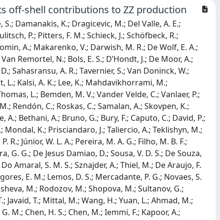
 off-shell contributions to ZZ production
.; Kleinwort, C.; Kogler, R.; Krücker, D.; Lange, W.; Lipka, K.; Lohmann, W.; Mankel, R.; Melzer-Pellmann, I. -A.; Morentin, M. M.; Metwally, J.; Meyer, A. B.; Meyer, M.; Mnich, J.; Mussgiller, A.; Nürnberg, A.; Otarid, Y.; Adán, D. P.; Pitzl, D.; Raspereza, A.; Lopes, B. R.; Rübenach, J.; Saggio, A.; Saibel, A.; Savitskyi, M.; Scham, M.; Scheurer, V.; Schnake, S.; Schütze, P.; Schwanenberger, C.; Shchedrolosiev, M.; Ricardo, R. E. S.; Stafford, D.; Tonon, N.; Van De Klundert, M.; Vazzoler, F.; Walsh, R.; Walter, D.; Wang, Q.; Wen, Y.; Wichmann, K.; Wiens, L.; Wissing, C.; Wuchterl, S.; Aggleton, R.; Albrecht, S.; Bein, S.; Benato, L.; Connor, P.; De Leo, K.; Eich, M.; El Morabit, K.; Feindt, F.; Fröhlich, A.; Garbers, C.; Garutti, E.; Gunnellini, P.; Hajheidari, M.; Haller, J.; Hinzmann, A.; Kasieczka, G.; Klanner, R.; Kramer, T.; Kutzner, V.; Lange, J.; Lange, T.; Lobanov, A.; Malara, A.; Matthies, C.; Mehta, A.; Moureaux, L.; Nigamova, A.; Rodriguez, K. J. P.; Rieger, M.; Rieger, O.; Schleper, P.; Schröder, M.; Schwandt, J.; Sonneveld, J.; Stadie, H.; Steinbrück, G.; Tews, A.; Zoi, I.; Bechtel, J.; Brommer, S.; Burkart, M.; Butz, E.; Caspart, R.; Chwalek, T.; De Boer, W.; Dierlamm, A.; Droll, A.; Faltermann, N.; Giffels, M.; Gosewisch, J. O.; Gottmann, A.; Hartmann, F.; Heidecker, C.; Husemann, U.; Keicher, P.; Koppenhöfer, R.; Maier, S.; Mitra, S.; Müller, T.; Neukum, M.; Quast, G.; Rabbertz, K.; Rauser, J.; Savoiu, D.; Schnepf, M.; Seith, D.; Shvetsov, I.; Simonis, H. J.; Ulrich, R.; Van Der Linden, J.; Von Cube, R. F.; Wassmer, M.; Weber, M.; Wieland, S.; Wolf, R.; Wozniewski, S.; Wunsch, S.; Anagnostou, G.; Daskalakis, G.; Kyriakis, A.; Loukas, D.; Stakia, A.; Diamantopoulou, M.; Karasavvas, D.; Kontaxakis, P.; Koraka, C. K.; Manousakis-Katsikakis, A.; Panagiotou, A.; Papavergou, I.; Saoulidou, N.; Theofilatos, K.; Tziaferi, E.; Vellidis, K.; Vourliotis, E.; Bakas, G.; Kousouris, K.; Papakrivopoulos, I.; Tsipolitis, G.; Zacharopoulou, A.; Adamidis, K.; Bestintzanos, I.; Evangelou, I.; Foudas, C.; Gianneios, P.; Katsoulis, P.; Kokkas, P.; Manthos, N.; Papadopoulos, I.; Strologas, J.; Csanad, M.; Farkas, K.; Gadallah, M. M. A.; Lökös, S.; Major, P.; Mandal, K.; Pasztor, G.; Rádl, A. J.; Surányi, O.; Veres, G. I.; Bartók, M.; Bencze, G.; Hajdu, C.; Horvath, D.; Sikler, F.; Veszpremi, V.; Czellar, S.; Fasanella, D.; Fienga, F.; Karancsi, J.; Molnar, J.; Szillasi, Z.; Teyssier, D.; Raics, P.; Trocsanyi, Z. L.; Ujvari, B.; Csorgo, T.; Nemes, F.; Novak, T.; Bahinipati, S.; Kar, C.; Mal, P.; Mishra, T.; Bindhu, V. K. M. N.; Nayak, A.; Saha, P.; Sur, N.; Swain, S. K.; Vats, D.; Bansal, S.; Beri, S. B.; Bhatnagar, V.; Chaudhary, G.; Chauhan, S.; Dhingra, N.; Gupta, R.; Kaur, A.; Kaur, H.; Kaur, M.; Kumari, P.; Meena, M.; Sandeep, K.; Singh, J. B.; Virdi, A. K.; Ahmed, A.; Bhardwaj, A.; Choudhary, B. C.; Gola, M.; Keshri, S.; Kumar, A.; Naimuddin, M.; Priyanka, P.; Ranjan, K.; Saumya, S.; Shah, A.; Bharti, M.; Bhattacharya, R.; Bhattacharya, S.; Bhowmik, D.; Dutta, S.; Gomber, B.; Maity, M.; Palit, P.; Rout, P. K.; Saha, G.; Sahu, B.; Sarkar, S.; Sharan, M.; Behera, P. K.; Behera, S. C.; Kalbhor, P.; Komaragiri, J. R.; Kumar, D.; Muhammad, A.; Panwar, L.; Pradhan, R.; Pujahari, P. R.; Sharma, A.; Sikdar, A. K.; Tiwari, P. C.; Naskar, K.; Aziz, T.; Dugad, S.; Kumar, M.; Mohanty, G. B.; Banerjee, S.; Chudasama, R.; Guchait, M.; Karmakar, S.; Kumar, S.; Majumder, G.; Mazumdar, K.; Mukherjee, S.; Alpana, A.; Dube, S.; Kansal, B.; Laha, A.; Pandey, S.; Rastogi, A.; Sharma, S.; Bakhshiansohi, H.; Khazaie, E.; Zeinali, M.; Chenarani, S.; Etesami, S. M.; Khakzad, M.; Najafabadi, M. M.; Grunewald, M.; Abbrescia, M.; Aly, R.; Aruta, C.; Colaleo, A.; Creanza, D.; De Filippis, N.; De Palma, M.; Di Florio, A.; Di Pilato, A.; Elmetenawee, W.; Errico, F.; Fiore, L.; Iaselli, G.; Ince, M.; Lezki, S.; Maggi, G.; Maggi, M.; Margjeka, I.; Mastrapasqua, V.; My, S.; Nuzzo, S.; Pellecchia, A.; Pompili, A.; Pugliese, G.; Ramos, D.; Ranieri, A.; Selvaggi, G.; Silvestris, L.; Simone, F. M.; Sözbilir, Ü.; Venditti, R.; Verwilligen, P