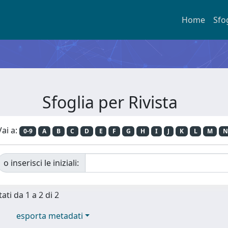
Home
Sfo
Sfoglia per Rivista
Vai a:
0-9
A
B
C
D
E
F
G
H
I
J
K
L
M
N
o inserisci le iniziali:
ati da 1 a 2 di 2
esporta metadati