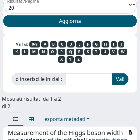
Risultati/Pagina
Vai a:
0-9
A
B
C
D
E
F
G
H
I
J
K
L
M
N
O
P
Q
R
S
T
U
V
W
X
Y
Z
o inserisci le iniziali:
Mostrati risultati da 1 a 2
di 2
esporta metadati
Measurement of the Higgs boson width