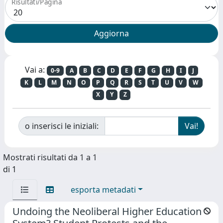
Risultati/Pagina
Vai a:
0-9
A
B
C
D
E
F
G
H
I
J
K
L
M
N
O
P
Q
R
S
T
U
V
W
X
Y
Z
o inserisci le iniziali:
Mostrati risultati da 1 a 1
di 1
esporta metadati
Undoing the Neoliberal Higher Education