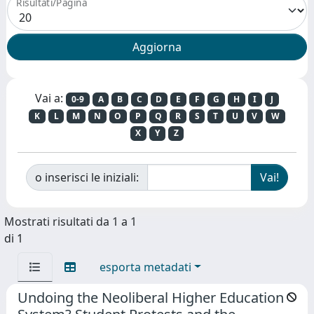
Risultati/Pagina
Vai a:
0-9
A
B
C
D
E
F
G
H
I
J
K
L
M
N
O
P
Q
R
S
T
U
V
W
X
Y
Z
o inserisci le iniziali:
Mostrati risultati da 1 a 1
di 1
esporta metadati
Undoing the Neoliberal Higher Education