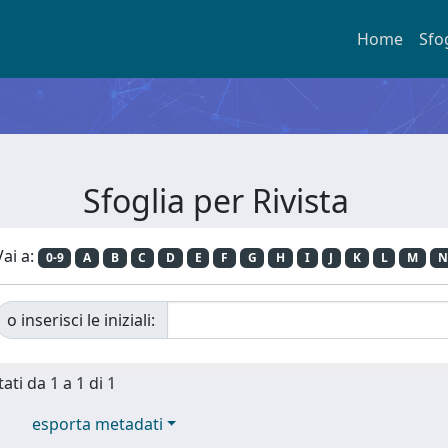
Home
Sfo
Sfoglia per Rivista
Vai a:
0-9
A
B
C
D
E
F
G
H
I
J
K
L
M
N
o inserisci le iniziali:
ati da 1 a 1 di 1
esporta metadati