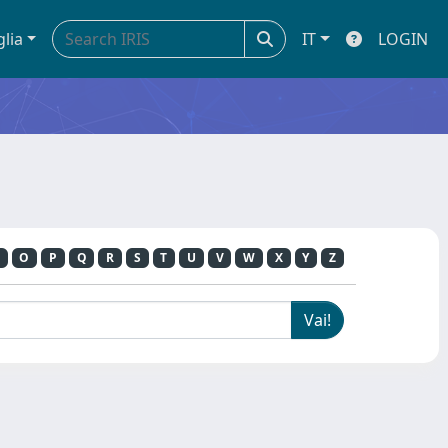
glia
IT
LOGIN
O
P
Q
R
S
T
U
V
W
X
Y
Z