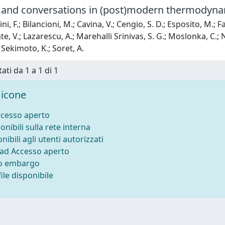
and conversations in (post)modern thermodyna
i, F.; Bilancioni, M.; Cavina, V.; Cengio, S. D.; Esposito, M.; Fal
te, V.; Lazarescu, A.; Marehalli Srinivas, S. G.; Moslonka, C.; N
; Sekimoto, K.; Soret, A.
ati da 1 a 1 di 1
icone
ccesso aperto
onibili sulla rete interna
nibili agli utenti autorizzati
 ad Accesso aperto
to embargo
ile disponibile