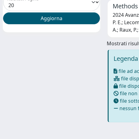
Methods 
2024 Avanzin
P. E.; Lecom
A.; Raux, P.
Mostrati risult
Legenda 
file ad a
file disp
file dispo
file non
file sot
nessun f