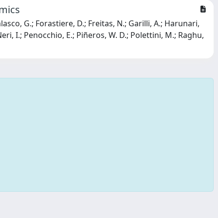
mics
asco, G.; Forastiere, D.; Freitas, N.; Garilli, A.; Harunari,
eri, I.; Penocchio, E.; Piñeros, W. D.; Polettini, M.; Raghu,