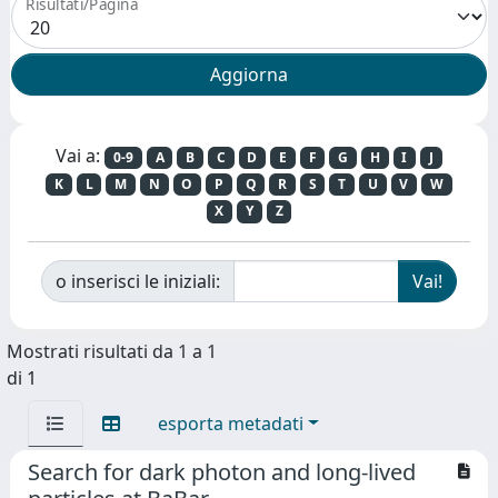
Risultati/Pagina
Vai a:
0-9
A
B
C
D
E
F
G
H
I
J
K
L
M
N
O
P
Q
R
S
T
U
V
W
X
Y
Z
o inserisci le iniziali:
Mostrati risultati da 1 a 1
di 1
esporta metadati
Search for dark photon and long-lived