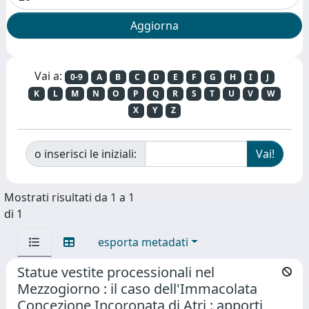
Vai a:
0-9
A
B
C
D
E
F
G
H
I
J
K
L
M
N
O
P
Q
R
S
T
U
V
W
X
Y
Z
o inserisci le iniziali:
Mostrati risultati da 1 a 1
di 1
esporta metadati
Statue vestite processionali nel
Mezzogiorno : il caso dell'Immacolata
Concezione Incoronata di Atri : apporti