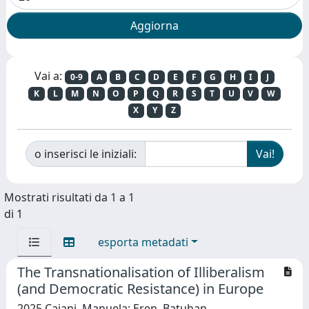
Vai a:
0-9
A
B
C
D
E
F
G
H
I
J
K
L
M
N
O
P
Q
R
S
T
U
V
W
X
Y
Z
o inserisci le iniziali:
Mostrati risultati da 1 a 1
di 1
esporta metadati
The Transnationalisation of Illiberalism
(and Democratic Resistance) in Europe
2025 Caiani, Manuela; Eren, Batuhan