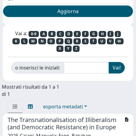
Vai a:
0-9
A
B
C
D
E
F
G
H
I
J
K
L
M
N
O
P
Q
R
S
T
U
V
W
X
Y
Z
o inserisci le iniziali:
Mostrati risultati da 1 a 1
di 1
esporta metadati
The Transnationalisation of Illiberalism
(and Democratic Resistance) in Europe
2025 Caiani, Manuela; Eren, Batuhan