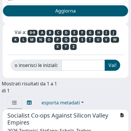
Vai a:
0-9
A
B
C
D
E
F
G
H
I
J
K
L
M
N
O
P
Q
R
S
T
U
V
W
X
Y
Z
o inserisci le iniziali:
Mostrati risultati da 1 a 1
di 1
esporta metadati
Socialist Co-ops Against Silicon Valley
Empires
2026 Tortorici, Stefano; Scholz, Trebor