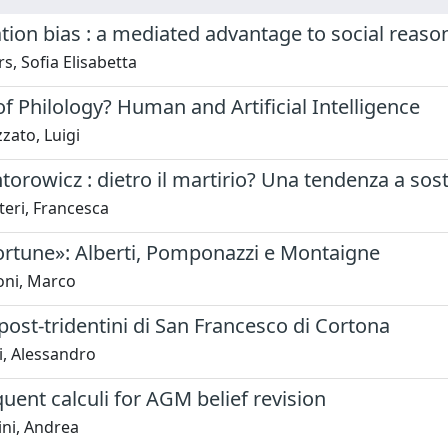
ion bias : a mediated advantage to social reaso
s, Sofia Elisabetta
f Philology? Human and Artificial Intelligence
zato, Luigi
torowicz : dietro il martirio? Una tendenza a sost
eri, Francesca
ortune»: Alberti, Pomponazzi e Montaigne
oni, Marco
i post-tridentini di San Francesco di Cortona
i, Alessandro
ent calculi for AGM belief revision
ini, Andrea