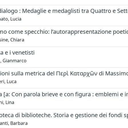
 dialogo : Medaglie e medaglisti tra Quattro e Set
ato, Lucia
o come specchio: l’autorappresentazione poetica
ine, Chiara
a e i venetisti
, Gianmarco
ioni sulla metrica del Περὶ Καταρχῶν di Massim
ri, Luca
[a: Con parola brieve e con figura : emblemi e 
i, Lina
oteca di biblioteche. Storia e gestione dei fondi s
anti, Barbara