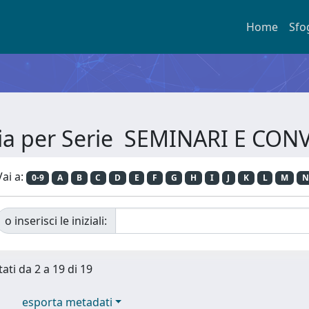
Home
Sfo
lia per Serie SEMINARI E CON
Vai a:
0-9
A
B
C
D
E
F
G
H
I
J
K
L
M
N
o inserisci le iniziali:
tati da 2 a 19 di 19
esporta metadati