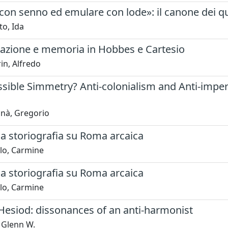
con senno ed emulare con lode»: il canone dei qua
o, Ida
zione e memoria in Hobbes e Cartesio
in, Alfredo
ible Simmetry? Anti-colonialism and Anti-imperi
nà, Gregorio
la storiografia su Roma arcaica
o, Carmine
la storiografia su Roma arcaica
o, Carmine
Hesiod: dissonances of an anti-harmonist
 Glenn W.