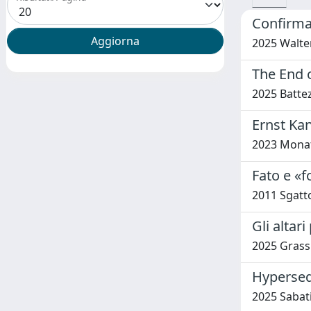
Confirmat
2025 Walter
The End o
2025 Battez
Ernst Kan
2023 Monat
Fato e «f
2011 Sgatt
Gli altar
2025 Grass
Hypersequ
2025 Sabat