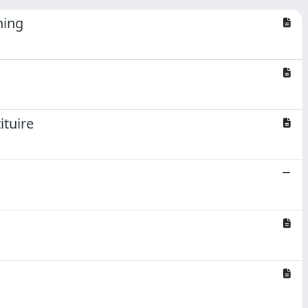
ning
ituire