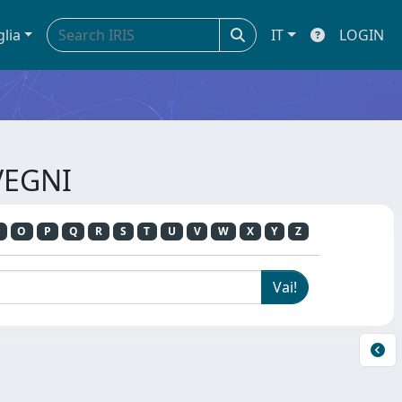
glia
IT
LOGIN
VEGNI
O
P
Q
R
S
T
U
V
W
X
Y
Z