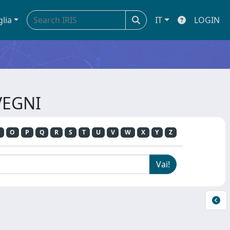
glia
IT
LOGIN
VEGNI
O
P
Q
R
S
T
U
V
W
X
Y
Z