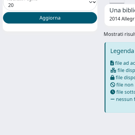
Una bibli
2014 Allegr
Mostrati risul
Legenda 
file ad a
file disp
file dispo
file non
file sot
nessun f