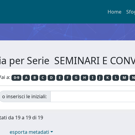
Home
Sfo
lia per Serie SEMINARI E CON
Vai a:
0-9
A
B
C
D
E
F
G
H
I
J
K
L
M
N
o inserisci le iniziali:
tati da 19 a 19 di 19
esporta metadati