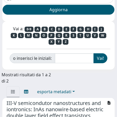
Vai a:
0-9
A
B
C
D
E
F
G
H
I
J
K
L
M
N
O
P
Q
R
S
T
U
V
W
X
Y
Z
o inserisci le iniziali:
Mostrati risultati da 1 a 2
di 2
esporta metadati
III-V semicondutor nanostructures and
iontronics: InAs nanowire-based electric
double layer field effect transistors