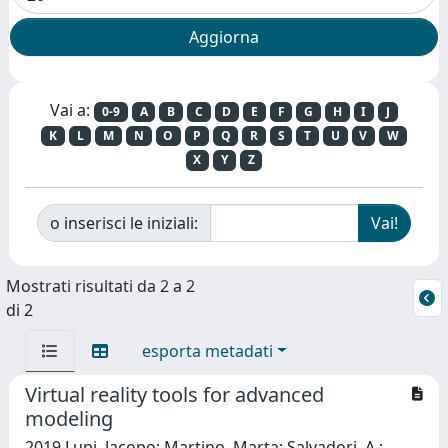
Vai a:
0-9
A
B
C
D
E
F
G
H
I
J
K
L
M
N
O
P
Q
R
S
T
U
V
W
X
Y
Z
o inserisci le iniziali:
Mostrati risultati da 2 a 2
di 2
esporta metadati
Virtual reality tools for advanced
modeling
2019 Lupi, Jacopo; Martino, Marta; Salvadori, A.;