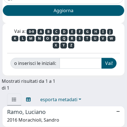
Vai a:
0-9
A
B
C
D
E
F
G
H
I
J
K
L
M
N
O
P
Q
R
S
T
U
V
W
X
Y
Z
o inserisci le iniziali:
Mostrati risultati da 1 a 1
di 1
esporta metadati
Ramo, Luciano
2016 Morachioli, Sandro